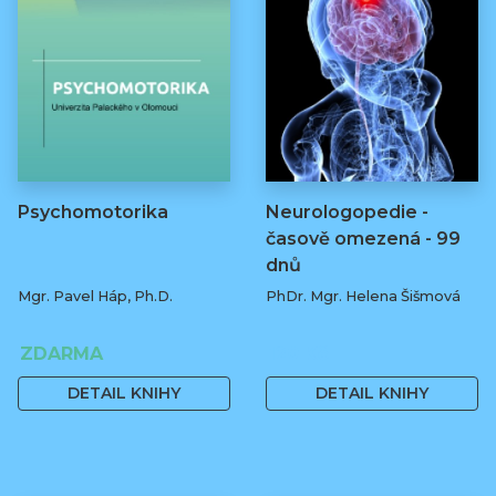
Psychomotorika
Neurologopedie -
časově omezená - 99
dnů
Mgr. Pavel Háp, Ph.D.
PhDr. Mgr. Helena Šišmová
ZDARMA
120 Kč
DETAIL KNIHY
DETAIL KNIHY