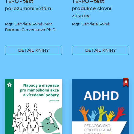
TEPO - test
TEPRO – test
porozumění větám
produkce slovní
zásoby
Mgr. Gabriela Solná, Mgr.
Mgr. Gabriela Solná
Barbora Červenková Ph.D.
8 700 Kč
2 800 Kč
DETAIL KNIHY
DETAIL KNIHY