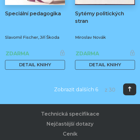
Speciální pedagogika
Sytémy politických
stran
Slavomil Fischer, Jiří Škoda
Miroslav Novák
ZDARMA
ZDARMA
DETAIL KNIHY
DETAIL KNIHY
Zobrazit dalších 6
z 30
Technická specifikace
Nejčastější dotazy
Ceník