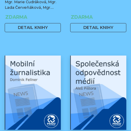
Mgr. Marie Cudráková, Mgr.
Lada Červeňáková, Mgr.
Karina Hoření, MgA. Jitka
ZDARMA
ZDARMA
Oláh
DETAIL KNIHY
DETAIL KNIHY