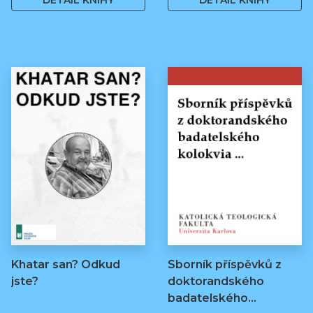
DETAIL KNIHY
DETAIL KNIHY
Khatar san? Odkud
Sborník příspěvků z
jste?
doktorandského
badatelského…