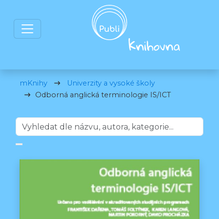
mKnihy
Univerzity a vysoké školy
Odborná anglická terminologie IS/ICT