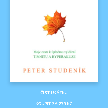
ČÍST UKÁZKU
KOUPIT ZA 279 KČ