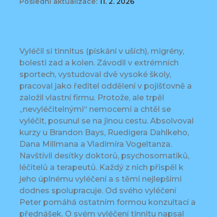
Poslední aktualizace:
11. 2. 2026
Vyléčil si tinnitus (pískání v uších), migrény,
bolesti zad a kolen. Závodil v extrémních
sportech, vystudoval dvě vysoké školy,
pracoval jako ředitel oddělení v pojišťovně a
založil vlastní firmu. Protože, ale trpěl
„nevyléčitelnými“ nemocemi a chtěl se
vyléčit, posunul se na jinou cestu. Absolvoval
kurzy u Brandon Bays, Ruedigera Dahlkeho,
Dana Millmana a Vladimíra Vogeltanza.
Navštívil desítky doktorů, psychosomatiků,
léčitelů a terapeutů. Každý z nich přispěl k
jeho úplnému vyléčení a s těmi nejlepšími
dodnes spolupracuje. Od svého vyléčení
Peter pomáhá ostatním formou konzultací a
přednášek. O svém vyléčení tinnitu napsal