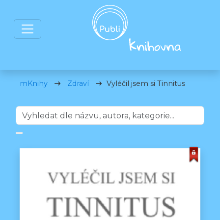
mKnihy
Zdraví
Vyléčil jsem si Tinnitus