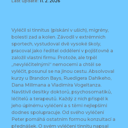
Last update:
11. 2. 2026
Vyléčil si tinnitus (pískání v uších), migrény,
bolesti zad a kolen. Závodil v extrémních
sportech, vystudoval dvě vysoké školy,
pracoval jako ředitel oddělení v pojišťovně a
založil vlastní firmu. Protože, ale trpěl
„nevyléčitelnými“ nemocemi a chtěl se
vyléčit, posunul se na jinou cestu. Absolvoval
kurzy u Brandon Bays, Ruedigera Dahlkeho,
Dana Millmana a Vladimíra Vogeltanza.
Navštívil desítky doktorů, psychosomatiků,
léčitelů a terapeutů. Každý z nich přispěl k
jeho úplnému vyléčení a s těmi nejlepšími
dodnes spolupracuje. Od svého vyléčení
Peter pomáhá ostatním formou konzultací a
přednášek. O svém vyléčení tinnitu napsal