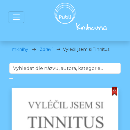
mKnihy
Zdraví
Vyléčil jsem si Tinnitus