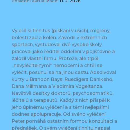
Poslední aktualizace:
11. 2. 2026
Vyléčil si tinnitus (pískání v uších), migrény,
bolesti zad a kolen. Závodil v extrémních
sportech, vystudoval dvě vysoké školy,
pracoval jako ředitel oddělení v pojišťovně a
založil vlastní firmu. Protože, ale trpěl
„nevyléčitelnými“ nemocemi a chtěl se
vyléčit, posunul se na jinou cestu. Absolvoval
kurzy u Brandon Bays, Ruedigera Dahlkeho,
Dana Millmana a Vladimíra Vogeltanza.
Navštívil desítky doktorů, psychosomatiků,
léčitelů a terapeutů. Každý z nich přispěl k
jeho úplnému vyléčení a s těmi nejlepšími
dodnes spolupracuje. Od svého vyléčení
Peter pomáhá ostatním formou konzultací a
přednášek. O svém vyléčení tinnitu napsal