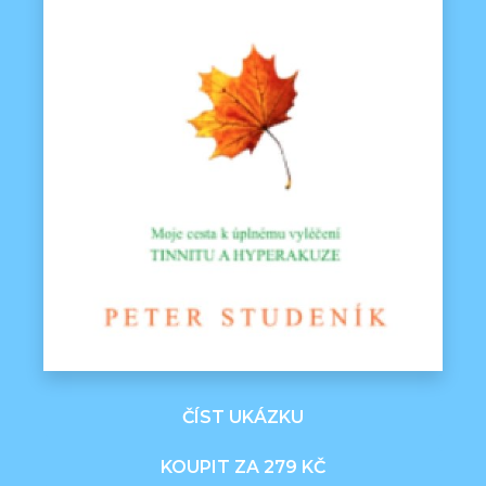
ČÍST UKÁZKU
KOUPIT ZA 279 KČ