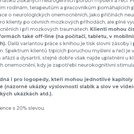
atiku získaných neurogenních poruch myšlení a řeči. Pri
cím rodinám, terapeutům a pracovníkům pomáhajících pr
ce o neurologických onemocněních, jako příčinách neur
ro klienty po cévních mozkových příhodách, ale plné vyu
něních i při mozkových traumatech.
Klienti mohou čí
formách také off-line (na počítači, tabletu, v mobiln
h).
Další variantou práce s knihou je tisk slovní zásoby i
. Spektrum klientů trpících poruchou myšlení a řeči je
 s afázií a dysartrií, stejně dobře však najde uplatnění u
ch onemocnění, kdy je zapotřebí neurokognitivní stimula
dná i pro logopedy, kteří mohou jednotlivé kapitoly 
é (názorné ukázky výslovnosti slabik a slov ve videí
ckých ukázkách atd.).
cence s 20% slevou.