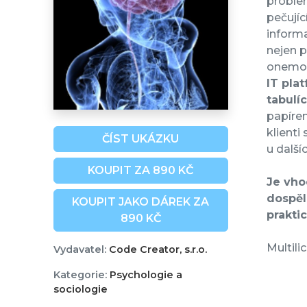
problem
pečují
informa
nejen p
onemoc
IT plat
tabulíc
papírem
klienti
ČÍST UKÁZKU
u další
KOUPIT ZA 890 KČ
Je vho
dospěl
KOUPIT JAKO DÁREK ZA
prakti
890 KČ
Multili
Vydavatel:
Code Creator, s.r.o.
Kategorie:
Psychologie a
sociologie