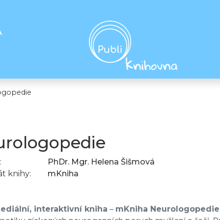
A
ogopedie
rologopedie
:
PhDr. Mgr. Helena Šišmová
t knihy:
mKniha
diální, interaktivní kniha
–
mKniha Neurologopedie