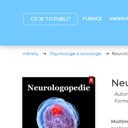
FUNKCE
mKNIH
CO JE TO PUBLI?
mKnihy
Psychologie a sociologie
Neurol
Neu
Autor
Formá
Multime