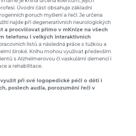
márně je kniha určená klientům, jejich
ofesí. Úvodní část obsahuje základní
ogenních poruch myšlení a řeči. Je určena
žití najde při degenerativních neurologických
st a procvičovat přímo v mKnize na všech
ím telefonu i velkých interaktivních
 pracovních listů a následná práce s tužkou a
 velmi široké. Knihu mohou využívat především
 klientů s Alzheimerovou či vaskulární demencí i
ce a rehabilitace.
využít při své logopedické péči o děti i
ch, poslech audia, porozumění řeči v