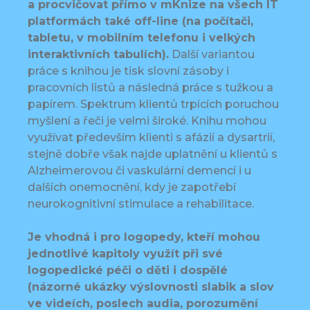
a procvičovat přímo v mKnize na všech IT
platformách také off-line (na počítači,
tabletu, v mobilním telefonu i velkých
interaktivních tabulích).
Další variantou
práce s knihou je tisk slovní zásoby i
pracovních listů a následná práce s tužkou a
papírem. Spektrum klientů trpících poruchou
myšlení a řeči je velmi široké. Knihu mohou
využívat především klienti s afázií a dysartrií,
stejně dobře však najde uplatnění u klientů s
Alzheimerovou či vaskulární demencí i u
dalších onemocnění, kdy je zapotřebí
neurokognitivní stimulace a rehabilitace.
Je vhodná i pro logopedy, kteří mohou
jednotlivé kapitoly využít při své
logopedické péči o děti i dospělé
(názorné ukázky výslovnosti slabik a slov
ve videích, poslech audia, porozumění