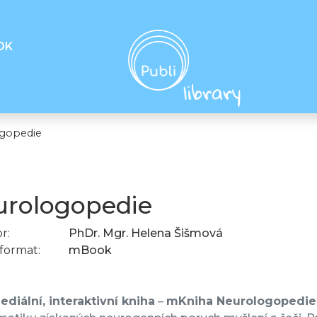
OK
gopedie
rologopedie
r:
PhDr. Mgr. Helena Šišmová
format:
mBook
diální, interaktivní kniha
–
mKniha Neurologopedie