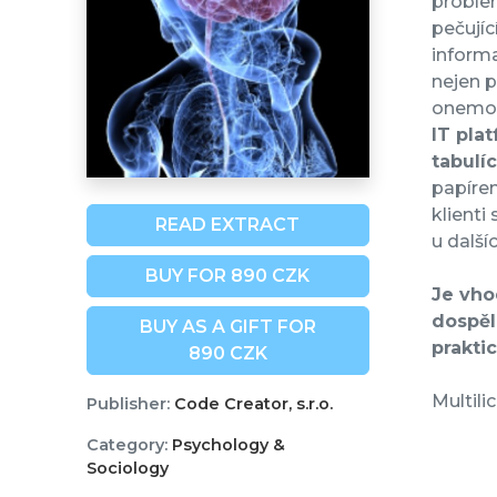
problem
pečují
informa
nejen p
onemoc
IT plat
tabulíc
papírem
klienti
READ EXTRACT
u další
BUY FOR 890 CZK
Je vho
dospěl
BUY AS A GIFT FOR
prakti
890 CZK
Multili
Publisher:
Code Creator, s.r.o.
Category:
Psychology &
Sociology