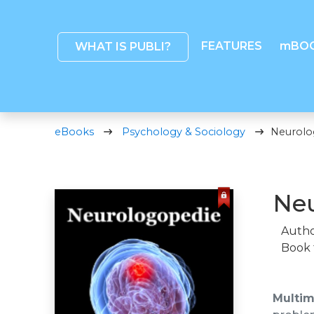
FEATURES
mBO
WHAT IS PUBLI?
eBooks
Psychology & Sociology
Neurolo
Neu
Autho
Book 
Multime