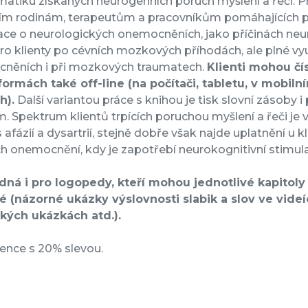
atiku získaných neurogenních poruch myšlení a řeči. Pri
cím rodinám, terapeutům a pracovníkům pomáhajících pr
ce o neurologických onemocněních, jako příčinách neur
ro klienty po cévních mozkových příhodách, ale plné vyu
něních i při mozkových traumatech.
Klienti mohou čí
formách také off-line (na počítači, tabletu, v mobiln
h).
Další variantou práce s knihou je tisk slovní zásoby i
. Spektrum klientů trpících poruchou myšlení a řeči je
 s afázií a dysartrií, stejně dobře však najde uplatnění u
ch onemocnění, kdy je zapotřebí neurokognitivní stimula
dná i pro logopedy, kteří mohou jednotlivé kapitoly 
é (názorné ukázky výslovnosti slabik a slov ve videí
ckých ukázkách atd.).
cence s 20% slevou.