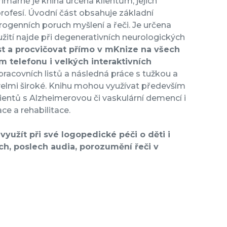
márně je kniha určená klientům, jejich
ofesí. Úvodní část obsahuje základní
ogenních poruch myšlení a řeči. Je určena
žití najde při degenerativních neurologických
st a procvičovat přímo v mKnize na všech
ím telefonu i velkých interaktivních
 pracovních listů a následná práce s tužkou a
 velmi široké. Knihu mohou využívat především
 klientů s Alzheimerovou či vaskulární demencí i
ce a rehabilitace.
využít při své logopedické péči o děti i
ch, poslech audia, porozumění řeči v