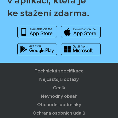
v aplikaci, která je
ke stažení zdarma.
Technická specifikace
Nejčastější dotazy
Ceník
Nevhodný obsah
Obchodní podmínky
Ochrana osobních údajů