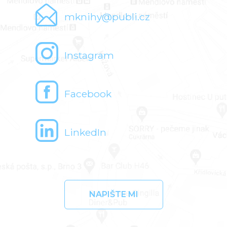
mknihy@publi.cz
Instagram
Facebook
LinkedIn
NAPIŠTE MI