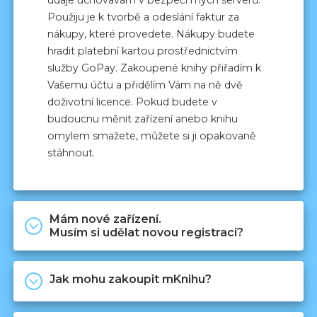
údaje uchovávám v bezpečí mých serverů.
Použiju je k tvorbě a odeslání faktur za
nákupy, které provedete. Nákupy budete
hradit platební kartou prostřednictvím
služby GoPay. Zakoupené knihy přiřadím k
Vašemu účtu a přidělím Vám na ně dvě
doživotní licence. Pokud budete v
budoucnu měnit zařízení anebo knihu
omylem smažete, můžete si ji opakovaně
stáhnout.
Mám nové zařízení.
Musím si udělat novou registraci?
Nová registrace není potřeba.
Jak mohu zakoupit mKnihu?
Protože chráním všechny mKnihy
speciálním klíčem proti překopírování, je
Úplně jednoduše v mojí
KNIHOVNĚ