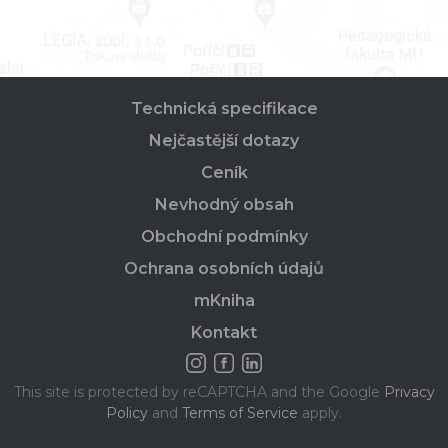
Technická specifikace
Nejčastější dotazy
Ceník
Nevhodný obsah
Obchodní podmínky
Ochrana osobních údajů
mKniha
Kontakt
This site is protected by reCAPTCHA and the Google
Privacy
Policy
and
Terms of Service
apply.