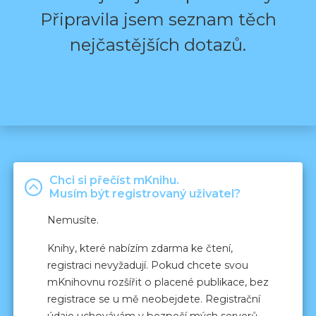
Připravila jsem seznam těch
nejčastějších dotazů.
Chci si přečíst mKnihu.
Musím být registrovaný uživatel?
Nemusíte.
Knihy, které nabízím zdarma ke čtení,
registraci nevyžadují. Pokud chcete svou
mKnihovnu rozšířit o placené publikace, bez
registrace se u mě neobejdete. Registrační