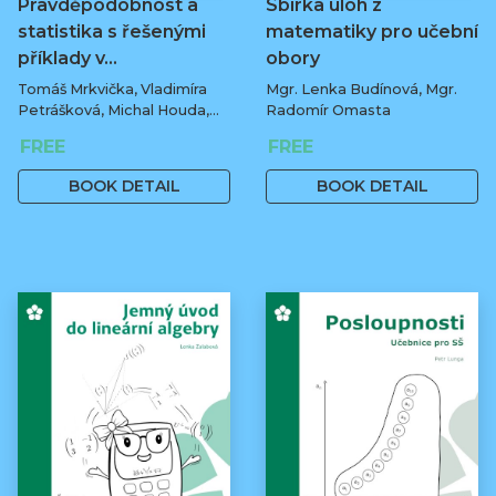
Pravděpodobnost a
Sbírka úloh z
statistika s řešenými
matematiky pro učební
příklady v…
obory
Tomáš Mrkvička, Vladimíra
Mgr. Lenka Budínová, Mgr.
Petrášková, Michal Houda,
Radomír Omasta
Jan Fiala
FREE
FREE
BOOK DETAIL
BOOK DETAIL