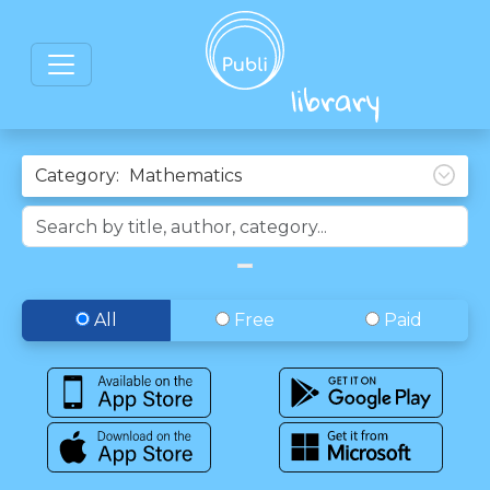
Category:
All
Free
Paid