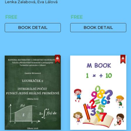
Lenka Zalabová, Eva Lálová
FREE
FREE
BOOK DETAIL
BOOK DETAIL