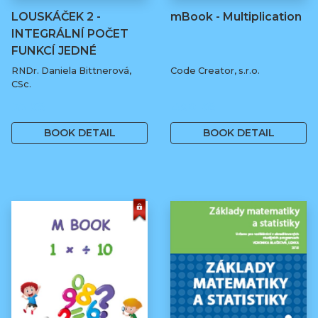
LOUSKÁČEK 2 -
mBook - Multiplication
INTEGRÁLNÍ POČET
FUNKCÍ JEDNÉ
REÁLNÉ…
RNDr. Daniela Bittnerová,
Code Creator, s.r.o.
CSc.
55 Kč
490 Kč
BOOK DETAIL
BOOK DETAIL