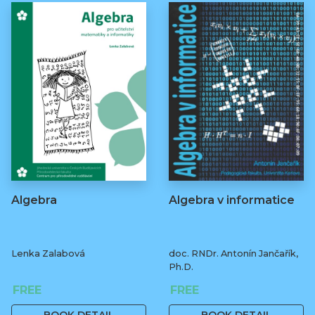
Algebra
Algebra v informatice
Lenka Zalabová
doc. RNDr. Antonín Jančařík,
Ph.D.
FREE
FREE