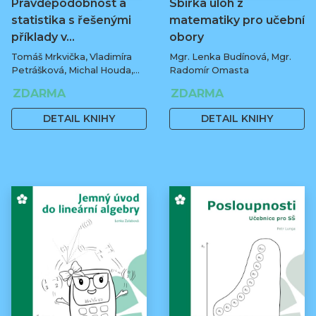
Pravděpodobnost a
Sbírka úloh z
statistika s řešenými
matematiky pro učební
příklady v…
obory
Tomáš Mrkvička, Vladimíra
Mgr. Lenka Budínová, Mgr.
Petrášková, Michal Houda,
Radomír Omasta
Jan Fiala
ZDARMA
ZDARMA
DETAIL KNIHY
DETAIL KNIHY