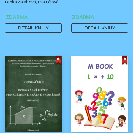
Lenka Zalabová, Eva Lálová
ZDARMA
ZDARMA
DETAIL KNIHY
DETAIL KNIHY