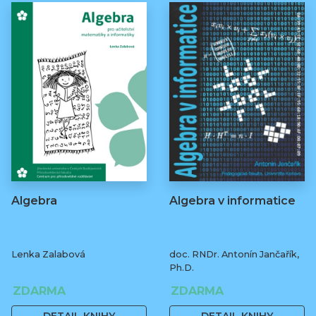
Algebra
Algebra v informatice
Lenka Zalabová
doc. RNDr. Antonín Jančařík,
Ph.D.
ZDARMA
ZDARMA