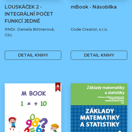
LOUSKÁČEK 2 -
mBook - Násobilka
INTEGRÁLNÍ POČET
FUNKCÍ JEDNÉ
REÁLNÉ…
RNDr. Daniela Bittnerová,
Code Creator, s.r.o.
CSc.
55 Kč
490 Kč
DETAIL KNIHY
DETAIL KNIHY