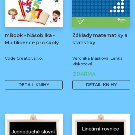
mBook - Násobilka -
Základy matematiky a
Multilicence pro školy
statistiky
Code Creator, s.r.o.
Veronika Blašková, Lenka
Viskotová
1 999 Kč
ZDARMA
DETAIL KNIHY
DETAIL KNIHY