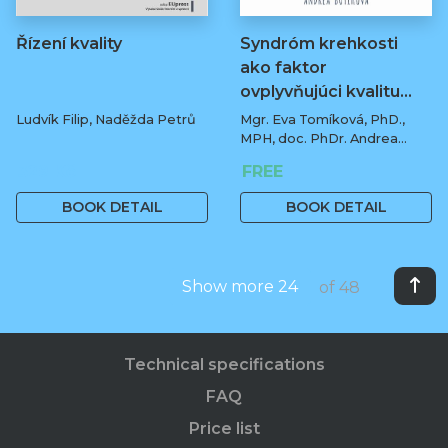
Řízení kvality
Syndróm krehkosti
ako faktor
ovplyvňujúci kvalitu…
Ludvík Filip, Naděžda Petrů
Mgr. Eva Tomíková, PhD.,
MPH, doc. PhDr. Andrea
Botíková, PhD., MPH, univ.
329 Kč
FREE
prof.
BOOK DETAIL
BOOK DETAIL
Show more 24
of 48
Technical specifications
FAQ
Price list