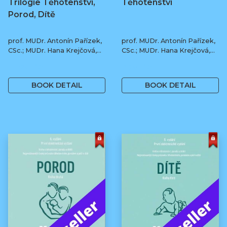
Trilogie Těhotenství,
Těhotenství
Porod, Dítě
prof. MUDr. Antonín Pařízek,
prof. MUDr. Antonín Pařízek,
CSc.; MUDr. Hana Krejčová,
CSc.; MUDr. Hana Krejčová,
Ph.D.; MUDr. Milena
Ph.D.; prof. MUDr. Tomáš
1 190 Kč
590 Kč
Dokoupilová; prof. MUDr.
Honzík, Ph.D. a kol.
Tomáš Honzík, Ph.D. a kol.
BOOK DETAIL
BOOK DETAIL