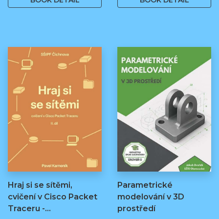
BOOK DETAIL
BOOK DETAIL
Hraj si se sítěmi,
Parametrické
cvičení v Cisco Packet
modelování v 3D
Traceru -…
prostředí