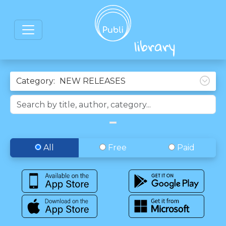
Category:
All
Free
Paid