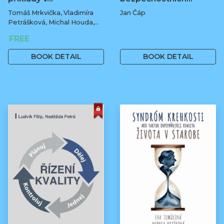
Tomáš Mrkvička, Vladimíra
Jan Čáp
Petrášková, Michal Houda,
Jan Fiala
FREE
239 Kč
BOOK DETAIL
BOOK DETAIL