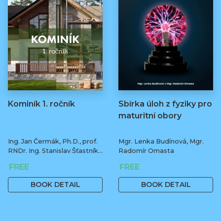
Kominík 1. ročník
Sbírka úloh z fyziky pro
maturitní obory
Ing. Jan Čermák, Ph.D., prof.
Mgr. Lenka Budínová, Mgr.
RNDr. Ing. Stanislav Šťastník,
Radomír Omasta
CSc., Ph.D.
FREE
FREE
BOOK DETAIL
BOOK DETAIL