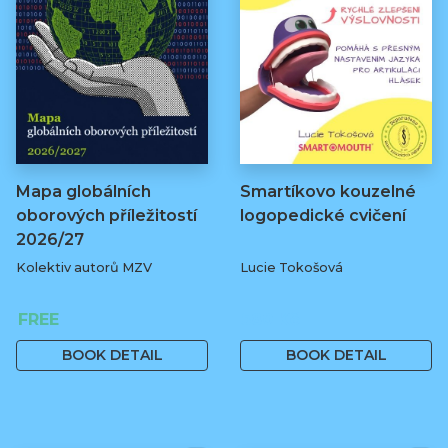
Mapa globálních
Smartíkovo kouzelné
oborových příležitostí
logopedické cvičení
2026/27
Kolektiv autorů MZV
Lucie Tokošová
FREE
580 Kč
BOOK DETAIL
BOOK DETAIL