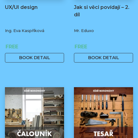
UX/UI design
Jak si věci povídají – 2.
díl
Ing. Eva Kaspříková
Mr. Eduxo
FREE
FREE
BOOK DETAIL
BOOK DETAIL