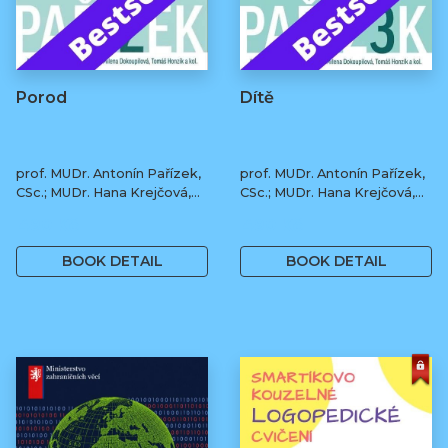
Porod
Dítě
prof. MUDr. Antonín Pařízek,
prof. MUDr. Antonín Pařízek,
CSc.; MUDr. Hana Krejčová,
CSc.; MUDr. Hana Krejčová,
Ph.D.; MUDr. Milena
Ph.D.; MUDr. Milena
490 Kč
490 Kč
Dokoupilová; prof. MUDr.
Dokoupilová; prof. MUDr.
Tomáš Honzík, Ph.D. a kol.
Tomáš Honzík, Ph.D. a kol.
BOOK DETAIL
BOOK DETAIL