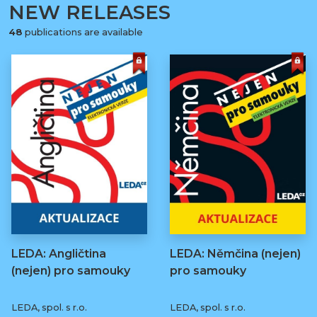
NEW RELEASES
48
publications are available
LEDA: Angličtina
LEDA: Němčina (nejen)
(nejen) pro samouky
pro samouky
LEDA, spol. s r.o.
LEDA, spol. s r.o.