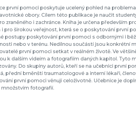
ce první pomoci poskytuje ucelený pohled na problema
avotnické obory. Cílem této publikace je naučit stude
pro zraněného i zachránce. Kniha je určena především pr
i pro širokou veřejnost, která se o poskytování první 
é postupy poskytování první pomoci s odbornými i běžn
osti nebo v terénu. Nedílnou součástí jsou konkrétní 
vatelé první pomoci setkat v reálném životě. Ve většině
ou k dalším videím a fotografiím daných kapitol. Tyto
zovány. Do skupiny autorů, kteří se na učebnici první pom
á, přední brněnští traumatologové a interní lékaři, člen
ování první pomoci věnují celoživotně. Učebnice je do
množstvím fotografií.