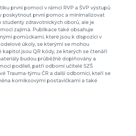
tiku první pomoci v rámci RVP a ŠVP výstupů
nty poskytnout první pomoc a minimalizovat
o studenty zdravotnických oborů, ale je
pomoci zajímá. Publikace také obsahuje
ými pomůckami, které jsou k dispozici v
modelové úkoly, se kterými se mohou
 kapitol jsou QR kódy, ze kterých se čtenáři
 materiály budou průběžně doplňovány a
oci podíleli, patří odborní učitelé SZŠ
ové Trauma-týmu ČR a další odborníci, kteří se
plněna komiksovými postavičkami a také