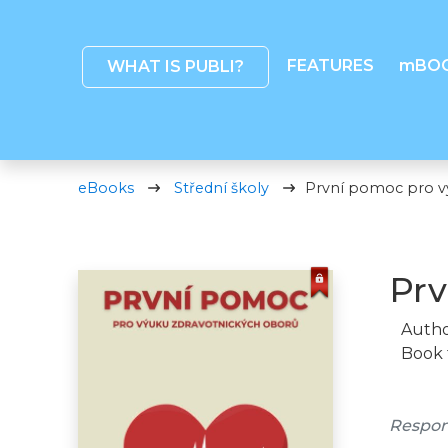
FEATURES
mBO
WHAT IS PUBLI?
eBooks
Střední školy
První pomoc pro v
Prv
Autho
Book 
Respon