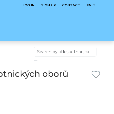
LOG IN
SIGN UP
CONTACT
EN
otnických oborů