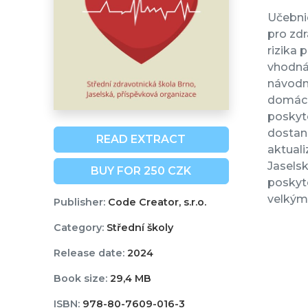
Učebni
pro zdr
rizika 
vhodná 
návodn
domácn
poskyto
dostan
READ EXTRACT
aktuali
Jaselsk
BUY FOR 250 CZK
poskyt
velkým 
Publisher:
Code Creator, s.r.o.
Category:
Střední školy
Release date:
2024
Book size:
29,4 MB
ISBN:
978-80-7609-016-3