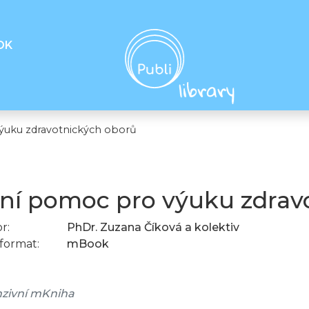
OK
ýuku zdravotnických oborů
ní pomoc pro výuku zdrav
r:
PhDr. Zuzana Číková a kolektiv
format:
mBook
zivní mKniha