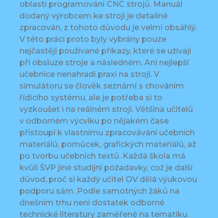
oblasti programování CNC strojů. Manuál
dodaný výrobcem ke stroji je detailně
zpracován, z tohoto důvodu je velmi obsáhlý.
V této práci proto byly vybrány pouze
nejčastěji používané příkazy, které se užívají
při obsluze stroje a následném. Ani nejlepší
učebnice nenahradí praxi na stroji. V
simulátoru se člověk seznámí s chováním
řídícího systému, ale je potřeba si to
vyzkoušet i na reálném stroji. Většina učitelů
v odborném výcviku po nějakém čase
přistoupí k vlastnímu zpracovávání učebních
materiálů, pomůcek, grafických materiálů, až
po tvorbu učebních textů. Každá škola má
kvůli ŠVP jiné studijní požadavky, což je další
důvod, proč si každý učitel OV dělá výukovou
podporu sám. Podle samotných žáků na
dnešním trhu není dostatek odborné
technické literatury zaměřené na tematiku