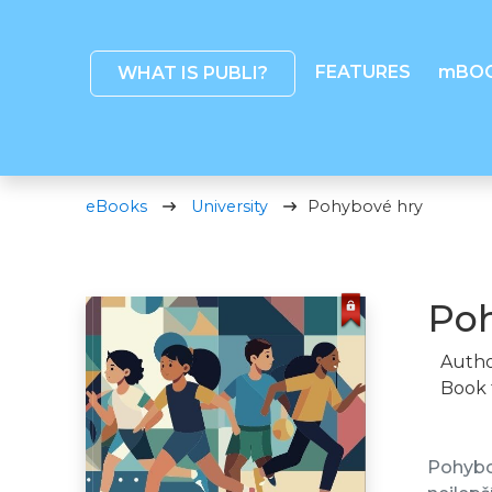
FEATURES
mBO
WHAT IS PUBLI?
eBooks
University
Pohybové hry
Poh
Autho
Book 
Pohybov