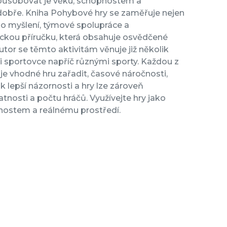
izpůsobovat je věku, schopnostem a
 dobře. Kniha Pohybové hry se zaměřuje nejen
ního myšlení, týmové spolupráce a
ickou příručku, která obsahuje osvědčené
tor se těmto aktivitám věnuje již několik
 i sportovce napříč různými sporty. Každou z
je vhodné hru zařadit, časové náročnosti,
 lepší názornosti a hry lze zároveň
nosti a počtu hráčů. Využívejte hry jako
nostem a reálnému prostředí.