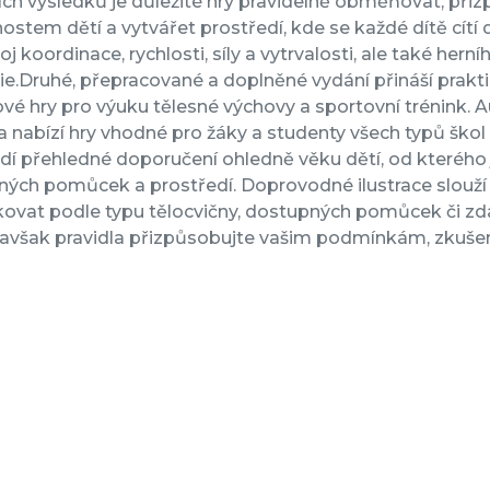
ích výsledků je důležité hry pravidelně obměňovat, př
stem dětí a vytvářet prostředí, kde se každé dítě cítí
oj koordinace, rychlosti, síly a vytrvalosti, ale také her
ie.Druhé, přepracované a doplněné vydání přináší prakt
é hry pro výuku tělesné výchovy a sportovní trénink. Au
 nabízí hry vhodné pro žáky a studenty všech typů škol
dí přehledné doporučení ohledně věku dětí, od kterého 
ých pomůcek a prostředí. Doprovodné ilustrace slouží k
ovat podle typu tělocvičny, dostupných pomůcek či zdat
 avšak pravidla přizpůsobujte vašim podmínkám, zkuše