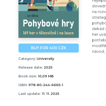
nejlepš
dovedno
na rozv
strateg
pohybov
dekád a
her uvá
potřebn
modifik
BUY FOR 400 CZK
návod,
Category:
University
Release date:
2025
Book size:
10,09 MB
ISBN:
978-80-244-6665-1
Last update:
11. 11. 2025