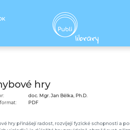
OK
ybové hry
r:
doc. Mgr. Jan Bělka, Ph.D.
format:
PDF
é hry přinášejí radost, rozvíjejí fyzické schopnosti a po