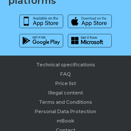
platforms
Technical specifications
FAQ
Price list
Illegal content
Terms and Conditions
Personal Data Protection
mBook
Contact