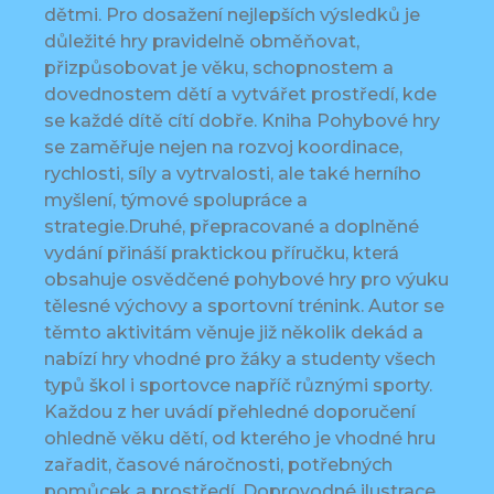
dětmi. Pro dosažení nejlepších výsledků je
důležité hry pravidelně obměňovat,
přizpůsobovat je věku, schopnostem a
dovednostem dětí a vytvářet prostředí, kde
se každé dítě cítí dobře. Kniha Pohybové hry
se zaměřuje nejen na rozvoj koordinace,
rychlosti, síly a vytrvalosti, ale také herního
myšlení, týmové spolupráce a
strategie.Druhé, přepracované a doplněné
vydání přináší praktickou příručku, která
obsahuje osvědčené pohybové hry pro výuku
tělesné výchovy a sportovní trénink. Autor se
těmto aktivitám věnuje již několik dekád a
nabízí hry vhodné pro žáky a studenty všech
typů škol i sportovce napříč různými sporty.
Každou z her uvádí přehledné doporučení
ohledně věku dětí, od kterého je vhodné hru
zařadit, časové náročnosti, potřebných
pomůcek a prostředí. Doprovodné ilustrace