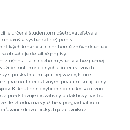
cií je určená študentom ošetrovateľstva a
komplexný a systematický popis
notlivých krokov a ich odborné zdôvodnenie v
ca obsahuje detailné popisy
ch zručností, klinického myslenia a bezpečnej
yužitie multimediálnych a interaktívnych
zky s poskytnutím spätnej väzby, ktoré
e s praxou. Interaktívnymi prvkami sú aj ikony
pov. Kliknutím na vybrané obrázky sa otvorí
cia predstavuje inovatívny didaktický nástroj
tve. Je vhodná na využitie v pregraduálnom
aľovaní zdravotníckych pracovníkov.