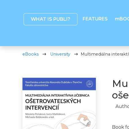
FEATURES
mBO
WHAT IS PUBLI?
eBooks
University
Multimediálna interakt
Mul
oše
Autho
Book f