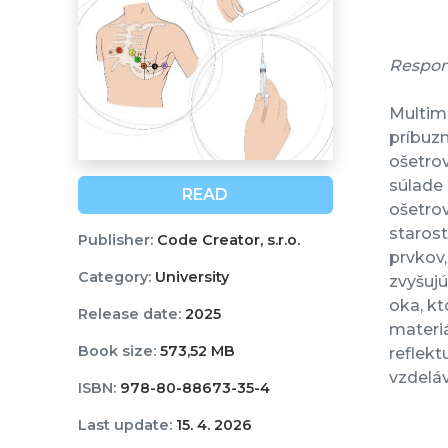
Respon
Multime
príbuz
ošetrov
súlade 
READ
ošetrov
starost
Publisher:
Code Creator, s.r.o.
prvkov,
Category:
University
zvyšujú
oka, kt
Release date:
2025
materiá
Book size:
573,52 MB
reflekt
vzdelá
ISBN:
978-80-88673-35-4
Last update:
15. 4. 2026