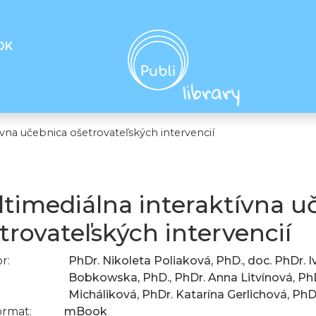
OK
ívna učebnica ošetrovateľských intervencií
timediálna interaktívna u
trovateľských intervencií
r:
PhDr. Nikoleta Poliaková, PhD., doc. PhDr. 
Bobkowska, PhD., PhDr. Anna Litvínová, PhD
Micháliková, PhDr. Katarína Gerlichová, PhD.
ormat:
mBook