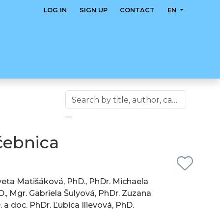
LOG IN
SIGN UP
CONTACT
EN
čebnica
Iveta Matišáková, PhD., PhDr. Michaela
., Mgr. Gabriela Šulyová, PhDr. Zuzana
 a doc. PhDr. Ľubica Ilievová, PhD.