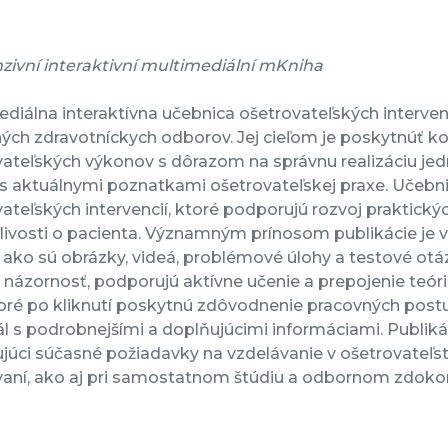
zivní interaktivní multimediální mKniha
diálna interaktívna učebnica ošetrovateľských interven
ných zdravotníckych odborov. Jej cieľom je poskytnúť 
ateľských výkonov s dôrazom na správnu realizáciu jed
s aktuálnymi poznatkami ošetrovateľskej praxe. Učebni
ateľských intervencií, ktoré podporujú rozvoj praktický
livosti o pacienta. Významným prínosom publikácie je v
 ako sú obrázky, videá, problémové úlohy a testové otá
 názornosť, podporujú aktívne učenie a prepojenie teóri
oré po kliknutí poskytnú zdôvodnenie pracovných postu
l s podrobnejšími a doplňujúcimi informáciami. Publiká
ujúci súčasné požiadavky na vzdelávanie v ošetrovateľs
vaní, ako aj pri samostatnom štúdiu a odbornom zdokon