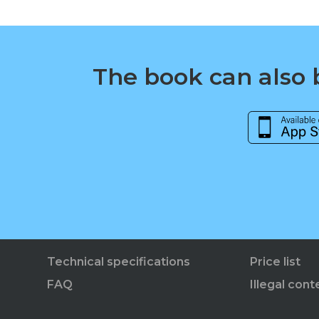
The book can also b
Technical specifications
Price list
FAQ
Illegal cont