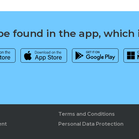
e found in the app, which 
Terms and Conditions
ent
Personal Data Protection