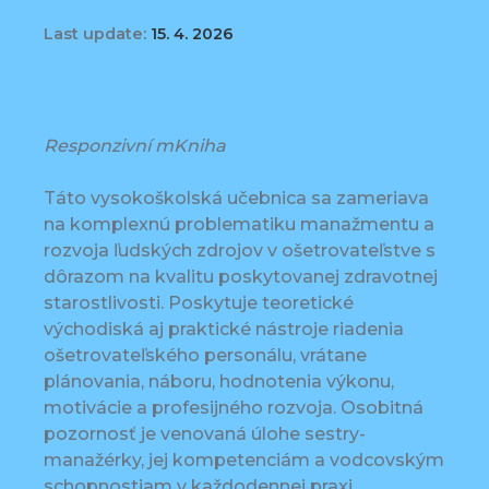
Last update:
15. 4. 2026
Responzivní mKniha
Táto vysokoškolská učebnica sa zameriava
na komplexnú problematiku manažmentu a
rozvoja ľudských zdrojov v ošetrovateľstve s
dôrazom na kvalitu poskytovanej zdravotnej
starostlivosti. Poskytuje teoretické
východiská aj praktické nástroje riadenia
ošetrovateľského personálu, vrátane
plánovania, náboru, hodnotenia výkonu,
motivácie a profesijného rozvoja. Osobitná
pozornosť je venovaná úlohe sestry-
manažérky, jej kompetenciám a vodcovským
schopnostiam v každodennej praxi.