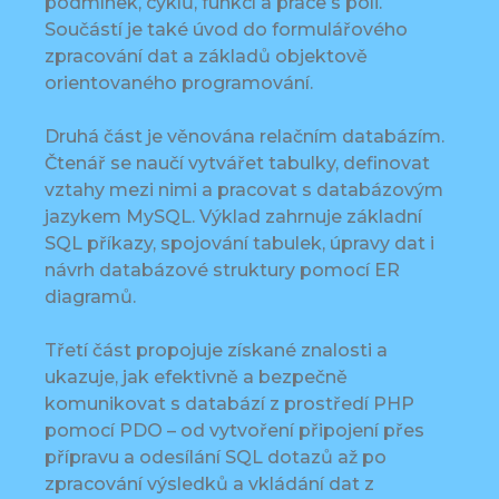
podmínek, cyklů, funkcí a práce s poli.
Součástí je také úvod do formulářového
zpracování dat a základů objektově
orientovaného programování.
Druhá část je věnována relačním databázím.
Čtenář se naučí vytvářet tabulky, definovat
vztahy mezi nimi a pracovat s databázovým
jazykem MySQL. Výklad zahrnuje základní
SQL příkazy, spojování tabulek, úpravy dat i
návrh databázové struktury pomocí ER
diagramů.
Třetí část propojuje získané znalosti a
ukazuje, jak efektivně a bezpečně
komunikovat s databází z prostředí PHP
pomocí PDO – od vytvoření připojení přes
přípravu a odesílání SQL dotazů až po
zpracování výsledků a vkládání dat z