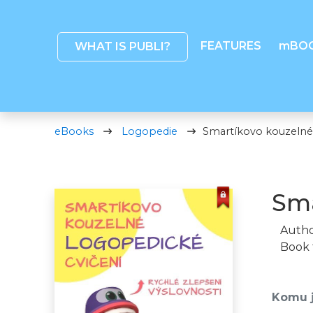
FEATURES
mBO
WHAT IS PUBLI?
eBooks
Logopedie
Smartíkovo kouzelné 
Sma
Autho
Book 
Komu j