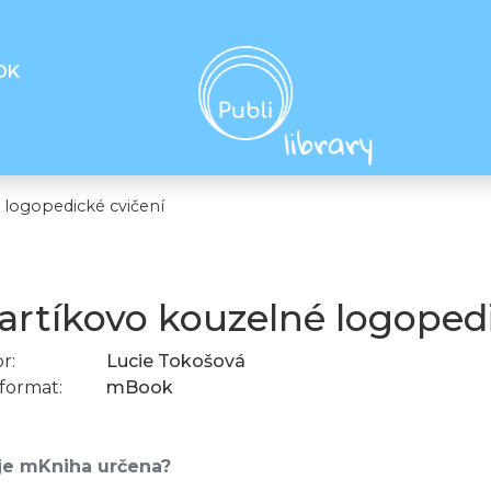
OK
logopedické cvičení
rtíkovo kouzelné logopedi
r:
Lucie Tokošová
format:
mBook
e mKniha určena?