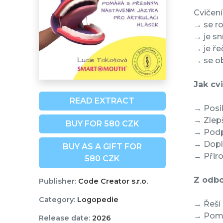
Cvičení
→ se ro
→ je sn
→ je ře
→ se o
Jak cv
READ EXTRACT
→ Posi
→ Zlep
BUY FOR 580 CZK
→ Podp
→ Dopl
BUY AS A GIFT FOR
→ Přir
580 CZK
Z odbo
Publisher:
Code Creator s.r.o.
Category:
Logopedie
→ Řeší 
→ Pomá
Release date:
2026