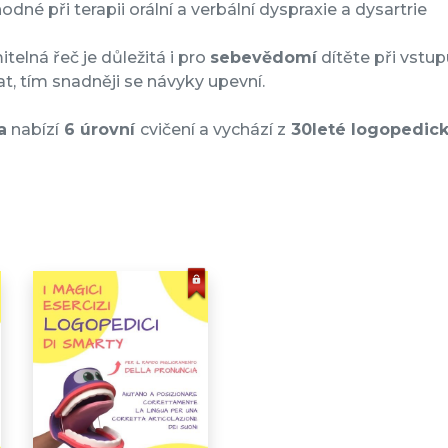
odné při terapii orální a verbální dyspraxie a dysartrie
telná řeč je důležitá i pro
sebevědomí
dítěte při vstup
t, tím snadněji se návyky upevní.
a
nabízí
6 úrovní
cvičení a vychází z
30leté logopedick