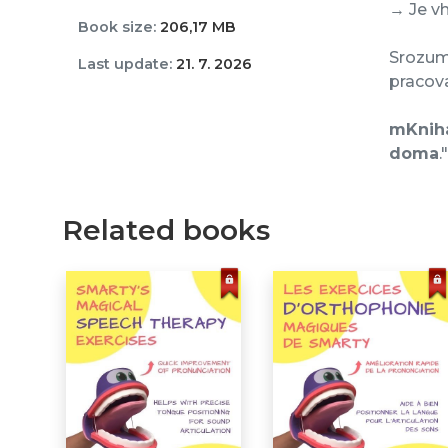
→ Je vh
Book size:
206,17 MB
Srozumi
Last update:
21. 7. 2026
pracova
mKnih
doma
."
Related books