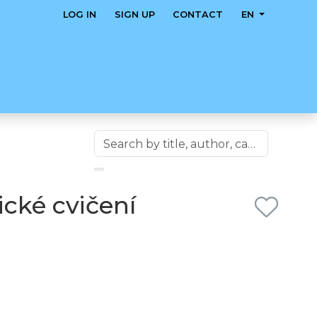
LOG IN
SIGN UP
CONTACT
EN
cké cvičení