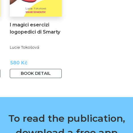
I magici esercizi
logopedici di Smarty
Lucie Tokošová
580 Kč
BOOK DETAIL
To read the publication,
download a free app