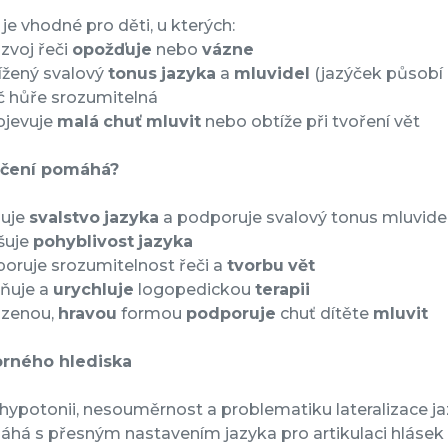
 je vhodné pro děti, u kterých:
zvoj řeči
opožďuje
nebo
vázne
ížený svalový
tonus
jazyka
a
mluvidel
(jazýček působí „
č hůře srozumitelná
bjevuje
malá
chuť
mluvit
nebo obtíže při tvoření vět
ičení pomáhá?
luje
svalstvo
jazyka
a podporuje svalový tonus mluvide
šuje
pohyblivost
jazyka
oruje srozumitelnost řeči a
tvorbu
vět
ňuje a
urychluje
logopedickou
terapii
ozenou,
hravou
formou
podporuje
chuť dítěte
mluvit
rného hlediska
hypotonii, nesouměrnost a problematiku lateralizace j
há s přesným nastavením jazyka pro artikulaci hlásek