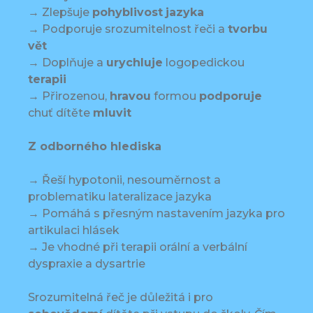
→ Zlepšuje
pohyblivost
jazyka
→ Podporuje srozumitelnost řeči a
tvorbu
vět
→ Doplňuje a
urychluje
logopedickou
terapii
→ Přirozenou,
hravou
formou
podporuje
chuť dítěte
mluvit
Z odborného hlediska
→ Řeší hypotonii, nesouměrnost a
problematiku lateralizace jazyka
→ Pomáhá s přesným nastavením jazyka pro
artikulaci hlásek
→ Je vhodné při terapii orální a verbální
dyspraxie a dysartrie
Srozumitelná řeč je důležitá i pro