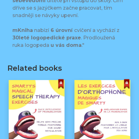
sebevědomí
dítěte při vstupu do školy. Čím
dříve se s jazýčkem začne pracovat, tím
snadněji se návyky upevní.
mKniha
nabízí
6 úrovní
cvičení a vychází z
30leté logopedické praxe
. Prodloužená
ruka logopeda
u vás doma
."
Related books