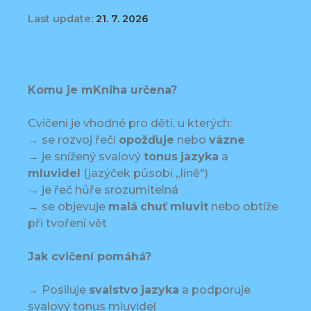
Last update:
21. 7. 2026
Komu je mKniha určena?
Cvičení je vhodné pro děti, u kterých:
→ se rozvoj řeči
opožďuje
nebo
vázne
→ je snížený svalový
tonus
jazyka
a
mluvidel
(jazýček působí „líně")
→ je řeč hůře srozumitelná
→ se objevuje
malá
chuť
mluvit
nebo obtíže
při tvoření vět
Jak cvičení pomáhá?
→ Posiluje
svalstvo
jazyka
a podporuje
svalový tonus mluvidel