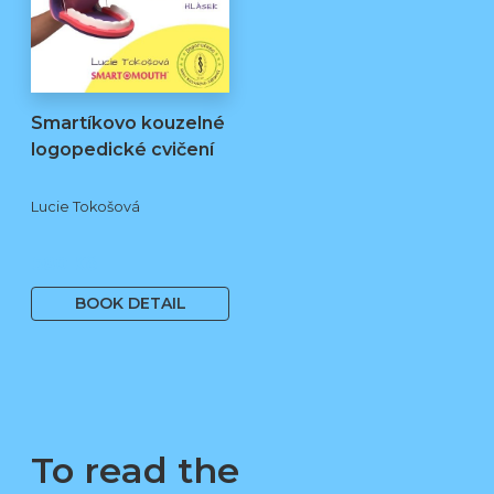
Smartíkovo kouzelné
logopedické cvičení
Lucie Tokošová
580 Kč
BOOK DETAIL
To read the