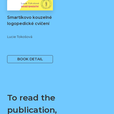
Smartíkovo kouzelné
logopedické cvičení
Lucie Tokošová
580 Kč
BOOK DETAIL
To read the
publication,