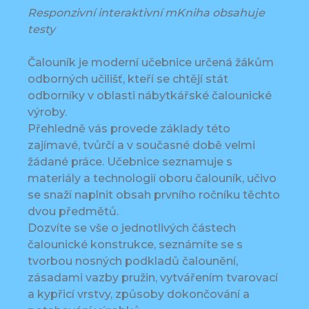
Responzivní interaktivní mKniha obsahuje
testy
Čalouník je moderní učebnice určená žákům
odborných učilišť, kteří se chtějí stát
odborníky v oblasti nábytkářské čalounické
výroby.
Přehledně vás provede základy této
zajímavé, tvůrčí a v současné době velmi
žádané práce. Učebnice seznamuje s
materiály a technologií oboru čalouník, učivo
se snaží naplnit obsah prvního ročníku těchto
dvou předmětů.
Dozvíte se vše o jednotlivých částech
čalounické konstrukce, seznámíte se s
tvorbou nosných podkladů čalounění,
zásadami vazby pružin, vytvářením tvarovací
a kypřicí vrstvy, způsoby dokončování a