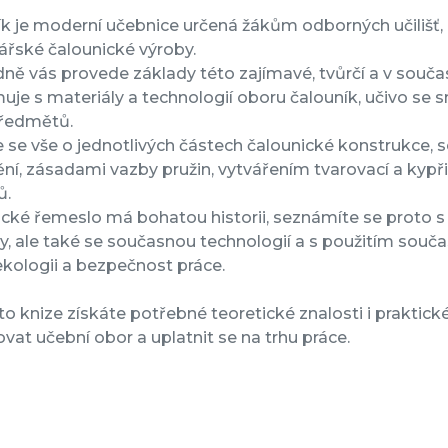
k je moderní učebnice určená žákům odborných učilišť, kt
ářské čalounické výroby.
ně vás provede základy této zajímavé, tvůrčí a v souč
je s materiály a technologií oboru čalouník, učivo se s
ředmětů.
 se vše o jednotlivých částech čalounické konstrukce,
ní, zásadami vazby pružin, vytvářením tvarovací a kypř
ů.
cké řemeslo má bohatou historii, seznámíte se proto s
y, ale také se současnou technologií a s použitím so
ekologii a bezpečnost práce.
to knize získáte potřebné teoretické znalosti i prakti
vat učební obor a uplatnit se na trhu práce.