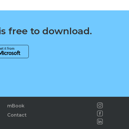
is free to download.
mBook
Contact