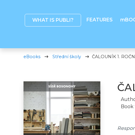
FEATURES
mBO
WHAT IS PUBLI?
eBooks
Střední školy
ČALOUNÍK 1. ROČN
ČA
Autho
Book 
Responz