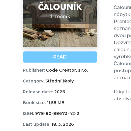
Čalouní
nábytk
Přehled
seznamu
dvou p
Dozvíte
čalouně
výrobk
READ
Čalouni
Publisher:
Code Creator, s.r.o.
postup
ani na 
Category:
Střední školy
Díky té
Release date:
2026
absolvo
Book size:
11,58 MB
ISBN:
978-80-88673-42-2
Last update:
18. 3. 2026