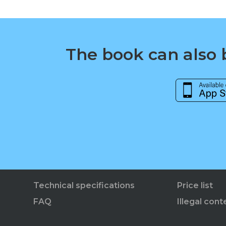
The book can also b
Technical specifications
Price list
FAQ
Illegal cont