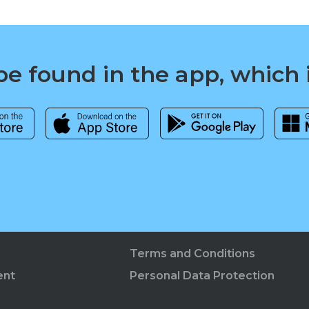
e found in the app, which 
Terms and Conditions
ent
Personal Data Protection