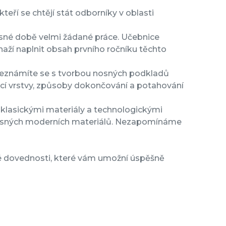
eří se chtějí stát odborníky v oblasti
asné době velmi žádané práce. Učebnice
naží naplnit obsah prvního ročníku těchto
 seznámíte se s tvorbou nosných podkladů
icí vrstvy, způsoby dokončování a potahování
 klasickými materiály a technologickými
učasných moderních materiálů. Nezapomínáme
cké dovednosti, které vám umožní úspěšně