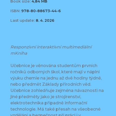
Book size:
4,84 MB
ISBN:
978-80-88673-44-6
Last update:
8. 4. 2026
Responzivní interaktivní multimediální
mKniha
Učebnice je věnována studentům prvních
ročníků odborných škol, které mají v náplni
výuku chemie na jednu až dvě hodiny týdně,
nebo předmět Základy přírodních věd.
Učebnice zohledňuje zejména návaznosti na
jiné předměty jako je strojírenství,
elektrotechnika případně informační
technologie. Má také přesah na všeobecné
vzdělání a bezpečnost při práci i v