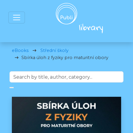
eBooks
Střední školy
Sbírka úloh z fyziky pro maturitní obory