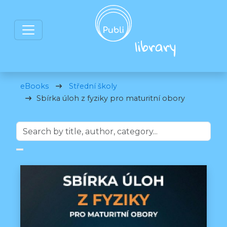
eBooks
Střední školy
Sbírka úloh z fyziky pro maturitní obory