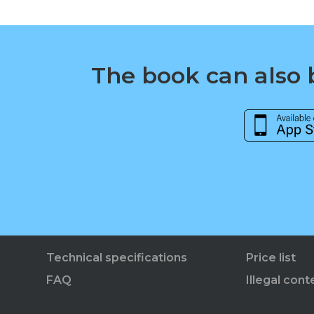
The book can also b
Technical specifications
Price list
FAQ
Illegal cont