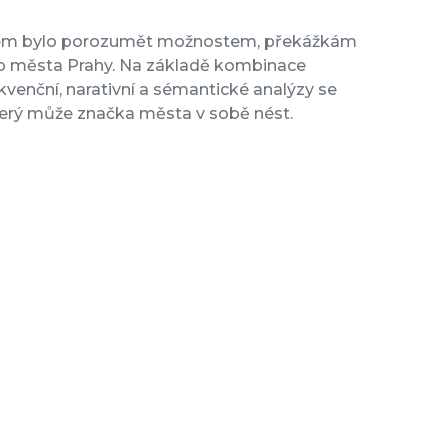
cílem bylo porozumět možnostem, překážkám
o města Prahy. Na základě kombinace
ekvenční, narativní a sémantické analýzy se
který může značka města v sobě nést.