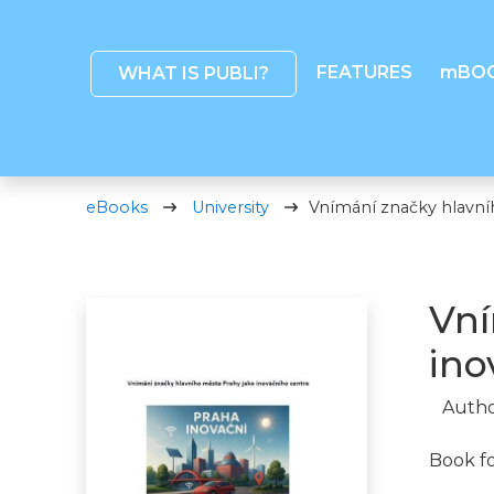
FEATURES
mBO
WHAT IS PUBLI?
eBooks
University
Vnímání značky hlavní
Vní
ino
Autho
Book f