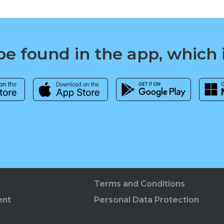
e found in the app, which 
Terms and Conditions
ent
Personal Data Protection