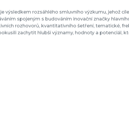
 je výsledkem rozsáhlého smluvního výzkumu, jehož 
áváním spojeným s budováním inovační značky hlavníh
tivních rozhovorů, kvantitativního šetření, tematické, fr
pokusili zachytit hlubší významy, hodnoty a potenciál, 