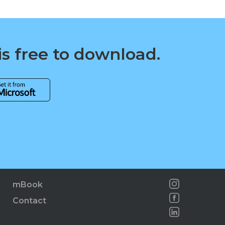
is free to download.
mBook
Contact