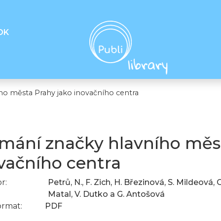
OK
ho města Prahy jako inovačního centra
mání značky hlavního měs
vačního centra
r:
Petrů, N., F. Zich, H. Březinová, S. Mildeová,
Matal, V. Dutko a G. Antošová
ormat:
PDF