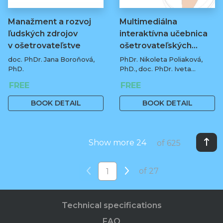
Manažment a rozvoj
Multimediálna
ľudských zdrojov
interaktívna učebnica
v ošetrovateľstve
ošetrovateľských…
doc. PhDr. Jana Boroňová,
PhDr. Nikoleta Poliaková,
PhD.
PhD., doc. PhDr. Iveta
Matišáková, PhD., PhDr.
FREE
FREE
Michaela Bobkowska, PhD.,
PhDr. Anna Litvínová, PhD.,
BOOK DETAIL
BOOK DETAIL
Mgr. Gabriela Šulyová, PhDr.
Zuzana Micháliková, PhDr.
Katarína Gerlichová, PhD. a
doc. PhDr. Ľubica Ilievová,
Show more 24
of 625
PhD.
of 27
Technical specifications
FAQ