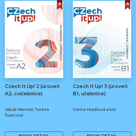
Czech It Up! 2 (úroveň
Czech It Up! 3 (úroveň
A2, cvičebnice)
B1, učebnice)
Jakub Wenzel, Tereza
Darina Hradilová a kol.
Švarcová
169 Kč
349 Kč