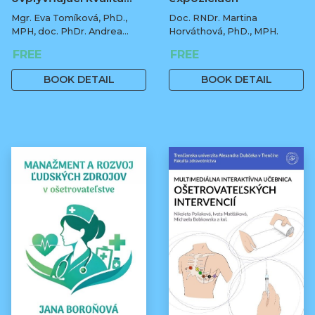
Mgr. Eva Tomíková, PhD.,
Doc. RNDr. Martina
MPH, doc. PhDr. Andrea
Horváthová, PhD., MPH.
Botíková, PhD., MPH, univ.
FREE
FREE
prof.
BOOK DETAIL
BOOK DETAIL