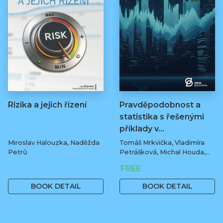
Rizika a jejich řízení
Pravděpodobnost a
statistika s řešenými
příklady v…
Miroslav Halouzka, Naděžda
Tomáš Mrkvička, Vladimíra
Petrů
Petrášková, Michal Houda,
Jan Fiala
329 Kč
FREE
BOOK DETAIL
BOOK DETAIL