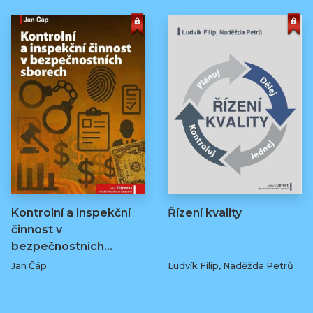
Kontrolní a inspekční
Řízení kvality
činnost v
bezpečnostních…
Jan Čáp
Ludvík Filip, Naděžda Petrů
239 Kč
329 Kč