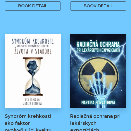
BOOK DETAIL
BOOK DETAIL
Syndróm krehkosti
Radiačná ochrana pri
ako faktor
lekárskych
ovplyvňujúci kvalitu…
expozíciách