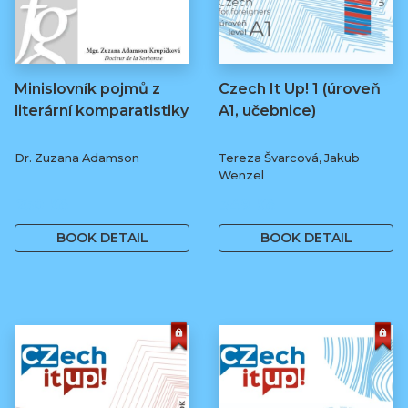
Minislovník pojmů z
Czech It Up! 1 (úroveň
literární komparatistiky
A1, učebnice)
Dr. Zuzana Adamson
Tereza Švarcová, Jakub
Wenzel
250 Kč
349 Kč
BOOK DETAIL
BOOK DETAIL