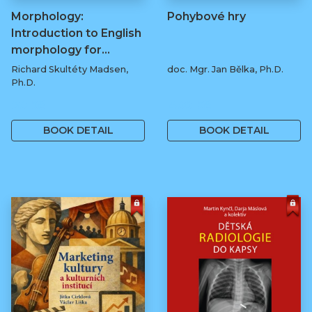
Morphology:
Pohybové hry
Introduction to English
morphology for…
Richard Skultéty Madsen,
doc. Mgr. Jan Bělka, Ph.D.
Ph.D.
50 Kč
400 Kč
BOOK DETAIL
BOOK DETAIL