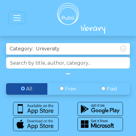
Category:
All
Free
Paid