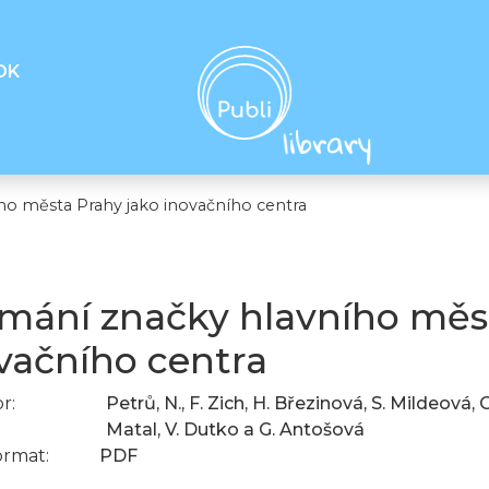
OK
ho města Prahy jako inovačního centra
mání značky hlavního měs
vačního centra
r:
Petrů, N., F. Zich, H. Březinová, S. Mildeová,
Matal, V. Dutko a G. Antošová
ormat:
PDF