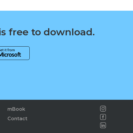
is free to download.
mBook
Contact