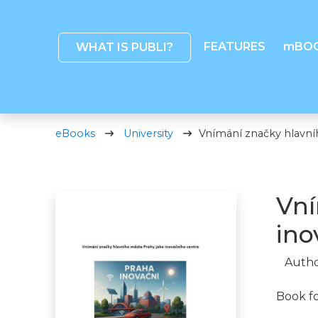
FEATURES
mBO
WHAT IS PUBLI?
eBooks
University
Vnímání značky hlavní
Vní
ino
Autho
Book f