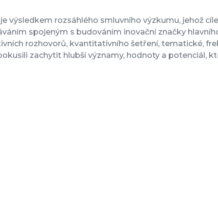
 je výsledkem rozsáhlého smluvního výzkumu, jehož 
áváním spojeným s budováním inovační značky hlavníh
tivních rozhovorů, kvantitativního šetření, tematické, fr
pokusili zachytit hlubší významy, hodnoty a potenciál, 