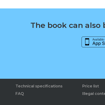
The book can also b
Technical specifications
Price list
FAQ
Illegal cont