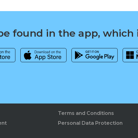
e found in the app, which 
Terms and Conditions
ent
Personal Data Protection