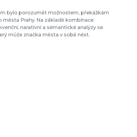
cílem bylo porozumět možnostem, překážkám
o města Prahy. Na základě kombinace
ekvenční, narativní a sémantické analýzy se
který může značka města v sobě nést.