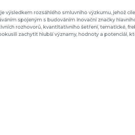
 je výsledkem rozsáhlého smluvního výzkumu, jehož 
áváním spojeným s budováním inovační značky hlavníh
tivních rozhovorů, kvantitativního šetření, tematické, fr
pokusili zachytit hlubší významy, hodnoty a potenciál, 