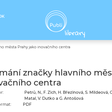
OK
ho města Prahy jako inovačního centra
mání značky hlavního měs
vačního centra
r:
Petrů, N., F. Zich, H. Březinová, S. Mildeová,
Matal, V. Dutko a G. Antošová
ormat:
PDF