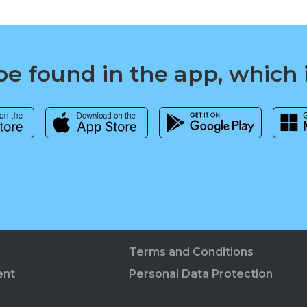
e found in the app, which 
Terms and Conditions
ent
Personal Data Protection