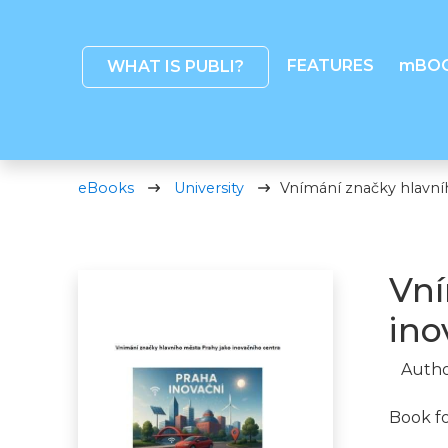
FEATURES
mBO
WHAT IS PUBLI?
eBooks
University
Vnímání značky hlavní
Vní
ino
Autho
Book f