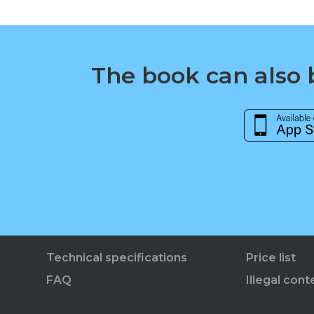
The book can also b
Technical specifications
Price list
FAQ
Illegal cont