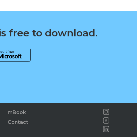
is free to download.
mBook
Contact