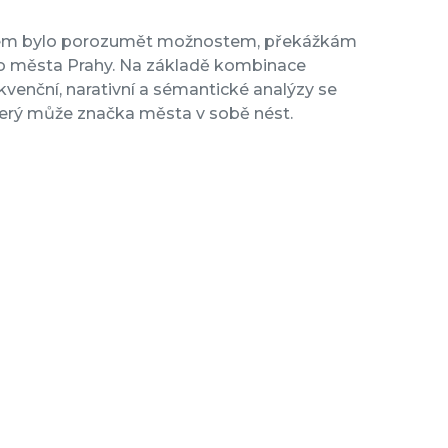
cílem bylo porozumět možnostem, překážkám
o města Prahy. Na základě kombinace
ekvenční, narativní a sémantické analýzy se
který může značka města v sobě nést.