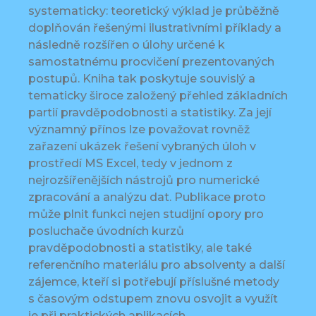
systematicky: teoretický výklad je průběžně
doplňován řešenými ilustrativními příklady a
následně rozšířen o úlohy určené k
samostatnému procvičení prezentovaných
postupů. Kniha tak poskytuje souvislý a
tematicky široce založený přehled základních
partií pravděpodobnosti a statistiky. Za její
významný přínos lze považovat rovněž
zařazení ukázek řešení vybraných úloh v
prostředí MS Excel, tedy v jednom z
nejrozšířenějších nástrojů pro numerické
zpracování a analýzu dat. Publikace proto
může plnit funkci nejen studijní opory pro
posluchače úvodních kurzů
pravděpodobnosti a statistiky, ale také
referenčního materiálu pro absolventy a další
zájemce, kteří si potřebují příslušné metody
s časovým odstupem znovu osvojit a využít
je při praktických aplikacích.