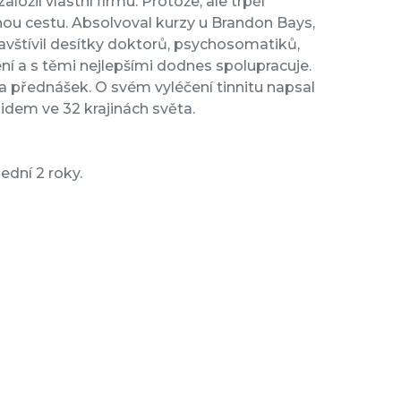
ložil vlastní firmu. Protože, ale trpěl
inou cestu. Absolvoval kurzy u Brandon Bays,
vštívil desítky doktorů, psychosomatiků,
ení a s těmi nejlepšími dodnes spolupracuje.
 přednášek. O svém vyléčení tinnitu napsal
lidem ve 32 krajinách světa.
ední 2 roky.