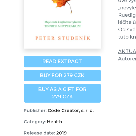
dvě vys
„nevylé
Ruedige
léčitel
Od své
tuto kn
AKTUA
Autorem
READ EXTRACT
BUY FOR 279 CZK
BUY AS A GIFT FOR
279 CZK
Publisher:
Code Creator, s. r. o.
Category:
Health
Release date:
2019