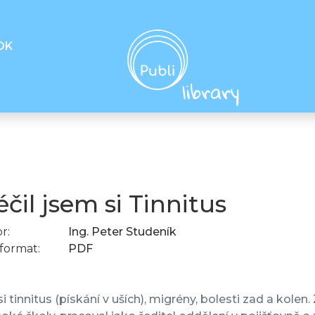
OK
éčil jsem si Tinnitus
r:
Ing. Peter Studeník
format:
PDF
 si tinnitus (pískání v uších), migrény, bolesti zad a kol