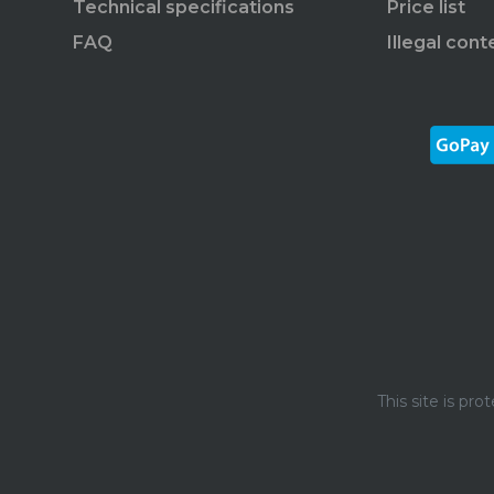
Technical specifications
Price list
FAQ
Illegal cont
This site is p