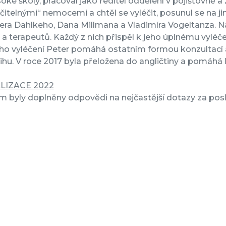
oké školy, pracoval jako ředitel oddělení v pojišťovně a za
čitelnými“ nemocemi a chtěl se vyléčit, posunul se na j
ra Dahlkeho, Dana Millmana a Vladimíra Vogeltanza. Na
ů a terapeutů. Každý z nich přispěl k jeho úplnému vyléč
ho vyléčení Peter pomáhá ostatním formou konzultací a
ihu. V roce 2017 byla přeložena do angličtiny a pomáhá 
LIZACE 2022
 byly doplněny odpovědi na nejčastější dotazy za posl