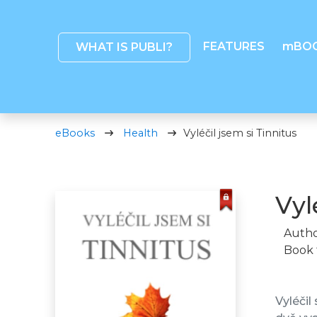
FEATURES
mBO
WHAT IS PUBLI?
eBooks
Health
Vyléčil jsem si Tinnitus
Vyl
Autho
Book 
Vyléčil