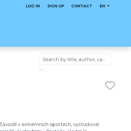
LOG IN
SIGN UP
CONTACT
EN
en. Závodil v extrémních sportech, vystudoval