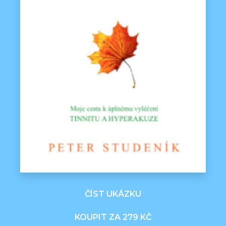
ČÍST UKÁZKU
KOUPIT ZA 279 KČ