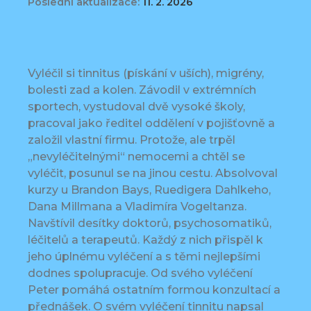
Poslední aktualizace:
11. 2. 2026
Vyléčil si tinnitus (pískání v uších), migrény,
bolesti zad a kolen. Závodil v extrémních
sportech, vystudoval dvě vysoké školy,
pracoval jako ředitel oddělení v pojišťovně a
založil vlastní firmu. Protože, ale trpěl
„nevyléčitelnými“ nemocemi a chtěl se
vyléčit, posunul se na jinou cestu. Absolvoval
kurzy u Brandon Bays, Ruedigera Dahlkeho,
Dana Millmana a Vladimíra Vogeltanza.
Navštívil desítky doktorů, psychosomatiků,
léčitelů a terapeutů. Každý z nich přispěl k
jeho úplnému vyléčení a s těmi nejlepšími
dodnes spolupracuje. Od svého vyléčení
Peter pomáhá ostatním formou konzultací a
přednášek. O svém vyléčení tinnitu napsal