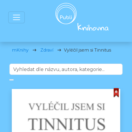
mKnihy
Zdraví
Vyléčil jsem si Tinnitus