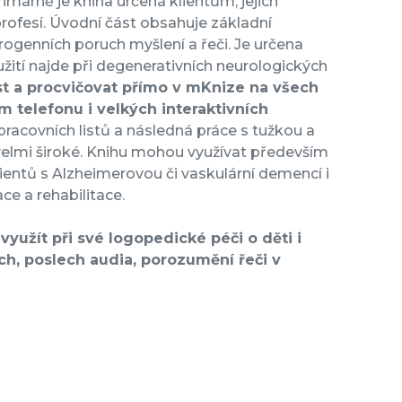
márně je kniha určená klientům, jejich
ofesí. Úvodní část obsahuje základní
ogenních poruch myšlení a řeči. Je určena
žití najde při degenerativních neurologických
st a procvičovat přímo v mKnize na všech
ím telefonu i velkých interaktivních
 pracovních listů a následná práce s tužkou a
 velmi široké. Knihu mohou využívat především
 klientů s Alzheimerovou či vaskulární demencí i
ce a rehabilitace.
využít při své logopedické péči o děti i
ch, poslech audia, porozumění řeči v