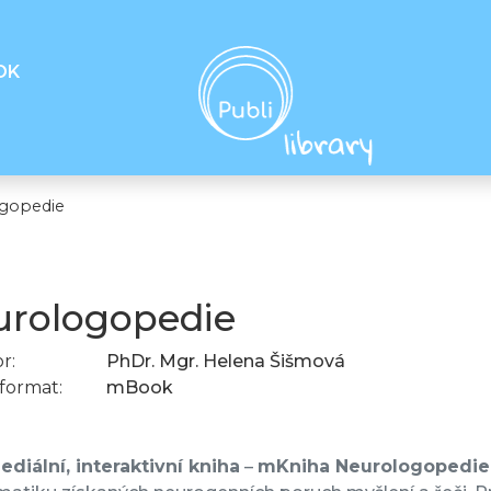
OK
gopedie
rologopedie
r:
PhDr. Mgr. Helena Šišmová
format:
mBook
diální, interaktivní kniha
–
mKniha Neurologopedie