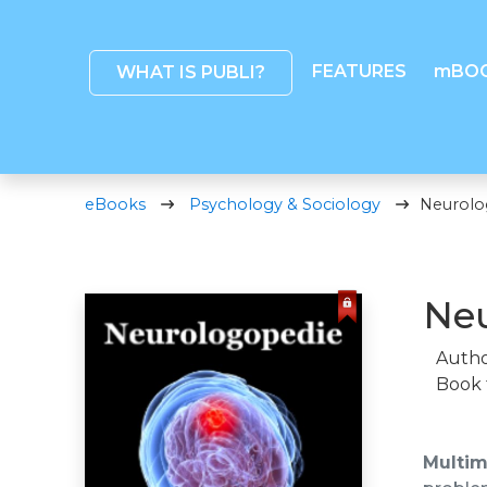
FEATURES
mBO
WHAT IS PUBLI?
eBooks
Psychology & Sociology
Neurolo
Neu
Autho
Book 
Multime