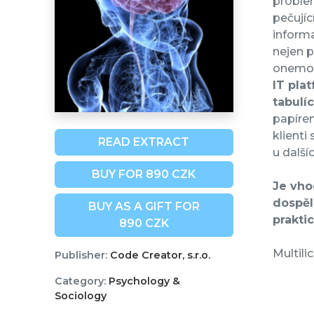
problem
pečují
informa
nejen p
onemoc
IT plat
tabulíc
papírem
klienti
READ EXTRACT
u další
BUY FOR 890 CZK
Je vho
dospěl
BUY AS A GIFT FOR
prakti
890 CZK
Multili
Publisher:
Code Creator, s.r.o.
Category:
Psychology &
Sociology