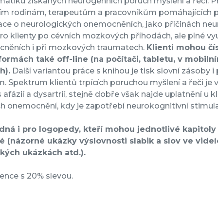
atiku získaných neurogenních poruch myšlení a řeči. Pri
cím rodinám, terapeutům a pracovníkům pomáhajících pr
ce o neurologických onemocněních, jako příčinách neur
ro klienty po cévních mozkových příhodách, ale plné vyu
něních i při mozkových traumatech.
Klienti mohou čí
formách také off-line (na počítači, tabletu, v mobiln
h).
Další variantou práce s knihou je tisk slovní zásoby i
. Spektrum klientů trpících poruchou myšlení a řeči je
 s afázií a dysartrií, stejně dobře však najde uplatnění u
ch onemocnění, kdy je zapotřebí neurokognitivní stimula
dná i pro logopedy, kteří mohou jednotlivé kapitoly 
é (názorné ukázky výslovnosti slabik a slov ve videí
ckých ukázkách atd.).
cence s 20% slevou.