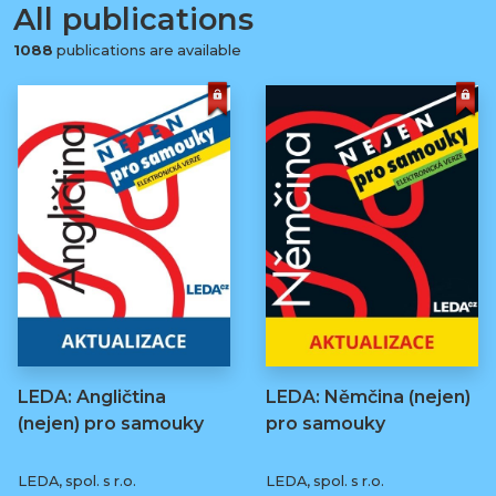
All publications
1088
publications are available
LEDA: Angličtina
LEDA: Němčina (nejen)
(nejen) pro samouky
pro samouky
LEDA, spol. s r.o.
LEDA, spol. s r.o.