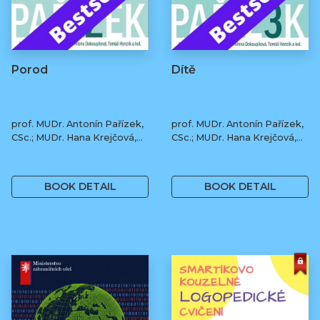
Porod
Dítě
prof. MUDr. Antonín Pařízek,
prof. MUDr. Antonín Pařízek,
CSc.; MUDr. Hana Krejčová,
CSc.; MUDr. Hana Krejčová,
Ph.D.; MUDr. Milena
Ph.D.; MUDr. Milena
490 Kč
490 Kč
Dokoupilová; prof. MUDr.
Dokoupilová; prof. MUDr.
Tomáš Honzík, Ph.D. a kol.
Tomáš Honzík, Ph.D. a kol.
BOOK DETAIL
BOOK DETAIL