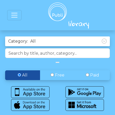
Category:
All
Free
Paid