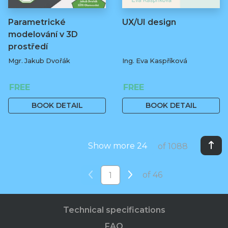
Parametrické
UX/UI design
modelování v 3D
prostředí
Mgr. Jakub Dvořák
Ing. Eva Kaspříková
FREE
FREE
BOOK DETAIL
BOOK DETAIL
Show more 24
of 1088
of 46
Technical specifications
FAQ