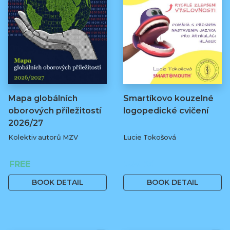
Mapa globálních
Smartíkovo kouzelné
oborových příležitostí
logopedické cvičení
2026/27
Kolektiv autorů MZV
Lucie Tokošová
FREE
580 Kč
BOOK DETAIL
BOOK DETAIL