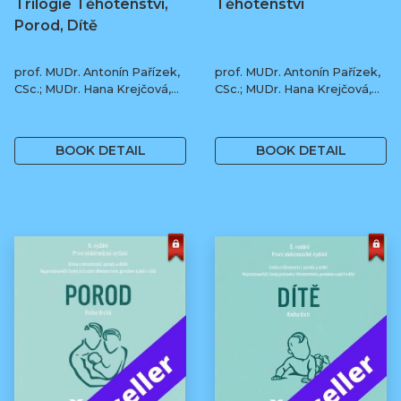
Trilogie Těhotenství,
Těhotenství
Porod, Dítě
prof. MUDr. Antonín Pařízek,
prof. MUDr. Antonín Pařízek,
CSc.; MUDr. Hana Krejčová,
CSc.; MUDr. Hana Krejčová,
Ph.D.; MUDr. Milena
Ph.D.; prof. MUDr. Tomáš
1 190 Kč
590 Kč
Dokoupilová; prof. MUDr.
Honzík, Ph.D. a kol.
Tomáš Honzík, Ph.D. a kol.
BOOK DETAIL
BOOK DETAIL