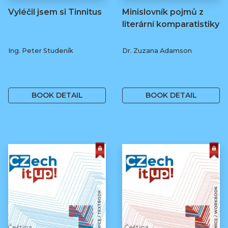
Vyléčil jsem si Tinnitus
Minislovník pojmů z
literární komparatistiky
Ing. Peter Studeník
Dr. Zuzana Adamson
279 Kč
250 Kč
BOOK DETAIL
BOOK DETAIL