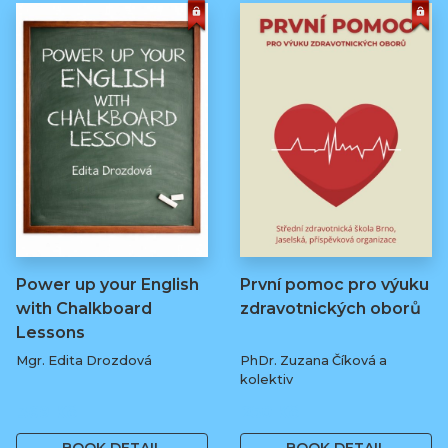
Power up your English
První pomoc pro výuku
with Chalkboard
zdravotnických oborů
Lessons
Mgr. Edita Drozdová
PhDr. Zuzana Číková a
kolektiv
369 Kč
250 Kč