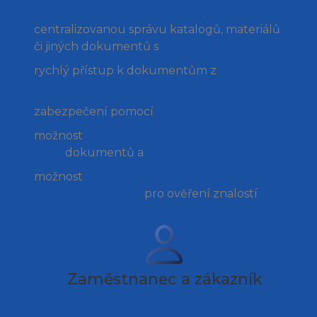
centralizovanou správu katalogů, materiálů
či jiných dokumentů s
řízenou distribucí
rychlý přístup k dokumentům z
jakéhokoliv zařízení on-line i off-line
zabezpečení pomocí
šifrování
možnost
monitorování, čtení, stahování,
tisku
dokumentů a
potvrzení o přečtení
možnost
tvorby multimediálních e-booků,
checklistů či testů
pro ověření znalostí
Zaměstnanec a zákazník