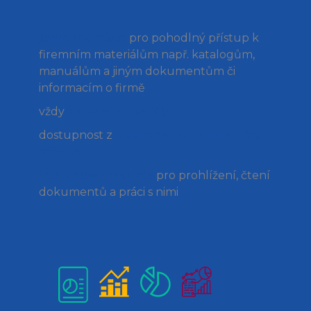
jednotné místo
pro pohodlný přístup k
firemním materiálům např. katalogům,
manuálům a jiným dokumentům či
informacím o firmě
vždy
aktuální materiály
dostupnost z
jakéhokoli zařízení on-line i
off-line
interaktivní nástroje
pro prohlížení, čtení
dokumentů a práci s nimi