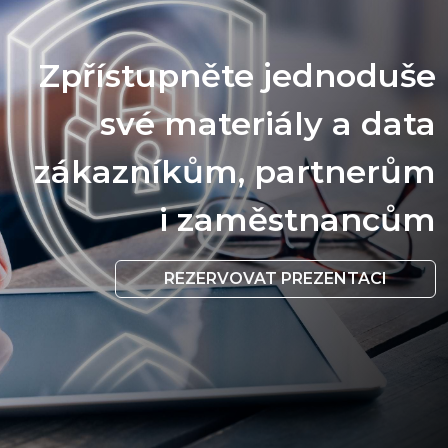
Zpřístupněte jednoduše
své materiály a data
zákazníkům, partnerům
i zaměstnancům
REZERVOVAT PREZENTACI