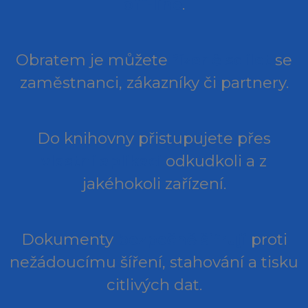
off-line
.
Obratem je můžete
řízeně sdílet
se
zaměstnanci, zákazníky či partnery.
Do knihovny přistupujete přes
vlastní aplikaci
odkudkoli a z
jakéhokoli zařízení.
Dokumenty
bezpečně šifruji
proti
nežádoucímu šíření, stahování a tisku
citlivých dat.