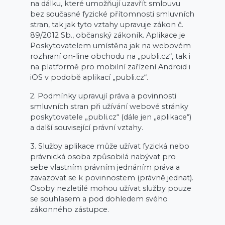
na dálku, které umožňují uzavřít smlouvu
bez současné fyzické přítomnosti smluvních
stran, tak jak tyto vztahy upravuje zákon č.
89/2012 Sb., občanský zákoník. Aplikace je
Poskytovatelem umístěna jak na webovém
rozhraní on-line obchodu na „publi.cz“, tak i
na platformě pro mobilní zařízení Android i
iOS v podobě aplikací „publi.cz“.
2. Podmínky upravují práva a povinnosti
smluvních stran při užívání webové stránky
poskytovatele „publi.cz“ (dále jen „aplikace“)
a další související právní vztahy.
3. Služby aplikace může užívat fyzická nebo
právnická osoba způsobilá nabývat pro
sebe vlastním právním jednáním práva a
zavazovat se k povinnostem (právně jednat).
Osoby nezletilé mohou užívat služby pouze
se souhlasem a pod dohledem svého
zákonného zástupce.