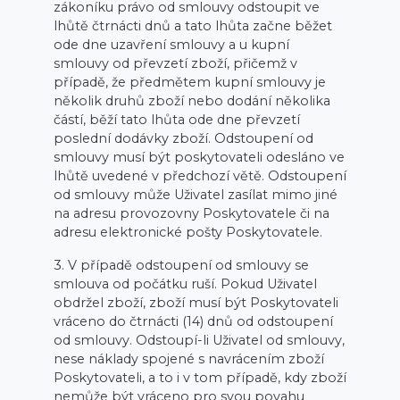
zákoníku právo od smlouvy odstoupit ve
lhůtě čtrnácti dnů a tato lhůta začne běžet
ode dne uzavření smlouvy a u kupní
smlouvy od převzetí zboží, přičemž v
případě, že předmětem kupní smlouvy je
několik druhů zboží nebo dodání několika
částí, běží tato lhůta ode dne převzetí
poslední dodávky zboží. Odstoupení od
smlouvy musí být poskytovateli odesláno ve
lhůtě uvedené v předchozí větě. Odstoupení
od smlouvy může Uživatel zasílat mimo jiné
na adresu provozovny Poskytovatele či na
adresu elektronické pošty Poskytovatele.
3. V případě odstoupení od smlouvy se
smlouva od počátku ruší. Pokud Uživatel
obdržel zboží, zboží musí být Poskytovateli
vráceno do čtrnácti (14) dnů od odstoupení
od smlouvy. Odstoupí-li Uživatel od smlouvy,
nese náklady spojené s navrácením zboží
Poskytovateli, a to i v tom případě, kdy zboží
nemůže být vráceno pro svou povahu