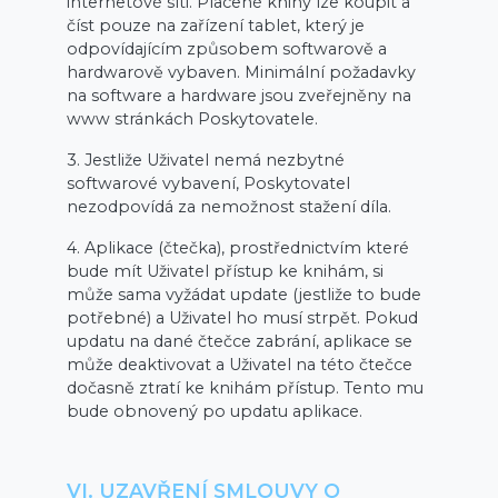
internetové síti. Placené knihy lze koupit a
číst pouze na zařízení tablet, který je
odpovídajícím způsobem softwarově a
hardwarově vybaven. Minimální požadavky
na software a hardware jsou zveřejněny na
www stránkách Poskytovatele.
3. Jestliže Uživatel nemá nezbytné
softwarové vybavení, Poskytovatel
nezodpovídá za nemožnost stažení díla.
4. Aplikace (čtečka), prostřednictvím které
bude mít Uživatel přístup ke knihám, si
může sama vyžádat update (jestliže to bude
potřebné) a Uživatel ho musí strpět. Pokud
updatu na dané čtečce zabrání, aplikace se
může deaktivovat a Uživatel na této čtečce
dočasně ztratí ke knihám přístup. Tento mu
bude obnovený po updatu aplikace.
VI. UZAVŘENÍ SMLOUVY O