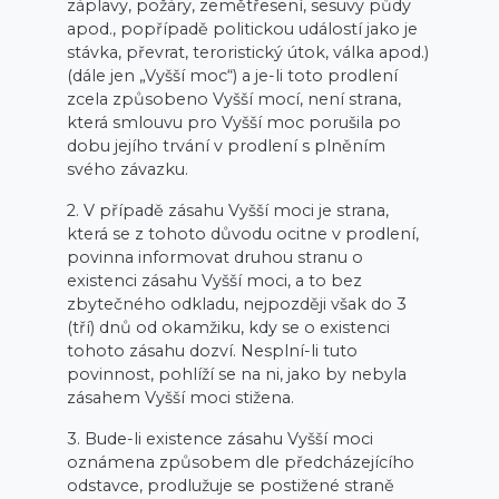
záplavy, požáry, zemětřesení, sesuvy půdy
apod., popřípadě politickou událostí jako je
stávka, převrat, teroristický útok, válka apod.)
(dále jen „Vyšší moc“) a je-li toto prodlení
zcela způsobeno Vyšší mocí, není strana,
která smlouvu pro Vyšší moc porušila po
dobu jejího trvání v prodlení s plněním
svého závazku.
2. V případě zásahu Vyšší moci je strana,
která se z tohoto důvodu ocitne v prodlení,
povinna informovat druhou stranu o
existenci zásahu Vyšší moci, a to bez
zbytečného odkladu, nejpozději však do 3
(tří) dnů od okamžiku, kdy se o existenci
tohoto zásahu dozví. Nesplní-li tuto
povinnost, pohlíží se na ni, jako by nebyla
zásahem Vyšší moci stižena.
3. Bude-li existence zásahu Vyšší moci
oznámena způsobem dle předcházejícího
odstavce, prodlužuje se postižené straně