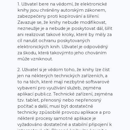
1. Uživatel bere na vědomí, že elektronické
knihy jsou chráněny autorským zákonem,
zabezpečeny proti kopírování a šíření.
Zavazuje se, že knihy nebude modifikovat,
nezneužije je a nebude je poskytovat dál, šířit
ani realizovat takové kroky, které by měly za
cíl narušit ochranu poskytovaných
elektronických knih. Uživatel je odpovědný
za škodu, která takovýmto jeho chováním
může vzniknout.
2. Uživatel si je vědom toho, že knihy lze číst
jen na některých technických zařízeních, a
to na těch, které mají nezbytné softwarové
vybavení pro využívání služeb, zejména
aplikací publi.cz. Technické zařízení, zejména
tzv. tablet, přenosný nebo nepřenosný
počítač a další, musí být dostatečně
technicky způsobilé provozu aplikace a pro
některé procesy samotné aplikace je
vyžadováno dostatečné a stabilní připojení k