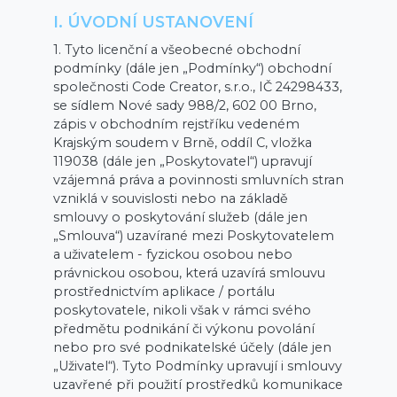
I. ÚVODNÍ USTANOVENÍ
1. Tyto licenční a všeobecné obchodní
podmínky (dále jen „Podmínky“) obchodní
společnosti Code Creator, s.r.o., IČ 24298433,
se sídlem Nové sady 988/2, 602 00 Brno,
zápis v obchodním rejstříku vedeném
Krajským soudem v Brně, oddíl C, vložka
119038 (dále jen „Poskytovatel“) upravují
vzájemná práva a povinnosti smluvních stran
vzniklá v souvislosti nebo na základě
smlouvy o poskytování služeb (dále jen
„Smlouva“) uzavírané mezi Poskytovatelem
a uživatelem - fyzickou osobou nebo
právnickou osobou, která uzavírá smlouvu
prostřednictvím aplikace / portálu
poskytovatele, nikoli však v rámci svého
předmětu podnikání či výkonu povolání
nebo pro své podnikatelské účely (dále jen
„Uživatel“). Tyto Podmínky upravují i smlouvy
uzavřené při použití prostředků komunikace