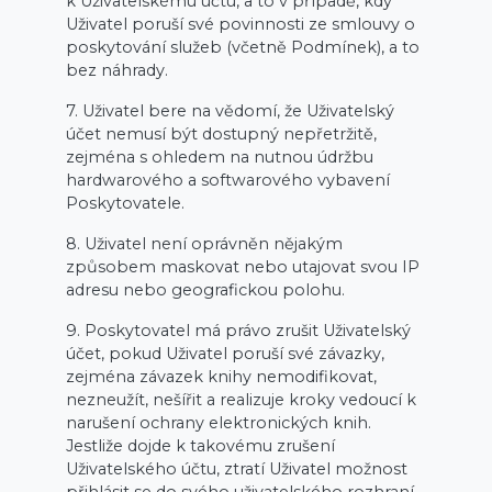
k Uživatelskému účtu, a to v případě, kdy
Uživatel poruší své povinnosti ze smlouvy o
poskytování služeb (včetně Podmínek), a to
bez náhrady.
7. Uživatel bere na vědomí, že Uživatelský
účet nemusí být dostupný nepřetržitě,
zejména s ohledem na nutnou údržbu
hardwarového a softwarového vybavení
Poskytovatele.
8. Uživatel není oprávněn nějakým
způsobem maskovat nebo utajovat svou IP
adresu nebo geografickou polohu.
9. Poskytovatel má právo zrušit Uživatelský
účet, pokud Uživatel poruší své závazky,
zejména závazek knihy nemodifikovat,
nezneužít, nešířit a realizuje kroky vedoucí k
narušení ochrany elektronických knih.
Jestliže dojde k takovému zrušení
Uživatelského účtu, ztratí Uživatel možnost