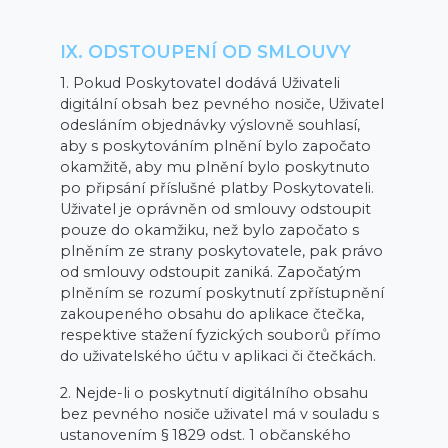
IX. ODSTOUPENÍ OD SMLOUVY
1. Pokud Poskytovatel dodává Uživateli
digitální obsah bez pevného nosiče, Uživatel
odesláním objednávky výslovně souhlasí,
aby s poskytováním plnění bylo započato
okamžitě, aby mu plnění bylo poskytnuto
po připsání příslušné platby Poskytovateli.
Uživatel je oprávněn od smlouvy odstoupit
pouze do okamžiku, než bylo započato s
plněním ze strany poskytovatele, pak právo
od smlouvy odstoupit zaniká. Započatým
plněním se rozumí poskytnutí zpřístupnění
zakoupeného obsahu do aplikace čtečka,
respektive stažení fyzických souborů přímo
do uživatelského účtu v aplikaci či čtečkách.
2. Nejde-li o poskytnutí digitálního obsahu
bez pevného nosiče uživatel má v souladu s
ustanovením § 1829 odst. 1 občanského