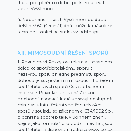
lhůta pro plnění o dobu, po kterou trval
zásah Vyšší moci.
4. Nepomine-li zásah Vyšší moci po dobu
delší než 60 (šedesát) dnů, může kterákoli ze
stran bez sankcí od smlouvy odstoupit.
XII. MIMOSOUDNÍ ŘEŠENÍ SPORŮ
1. Pokud mezi Poskytovatelem a Uživatelem
dojde ke spotřebitelskému sporu a
nezavřou spolu ohledně předmětu sporu
dohodu, je subjektem mimosoudního řešení
spotřebitelských sporů Česká obchodní
inspekce. Pravidla stanovená Českou
obchodní inspekcí, která upravují postup při
mimosoudním řešení spotřebitelských
sporů v souladu se zákonem č. 634/1992 Sb.,
o ochraně spotřebitele, v účinném znění,
stejně jako formulář pro podání návrhu, jsou
spotřebiteli k dispozici na adrese www.coi.cz.