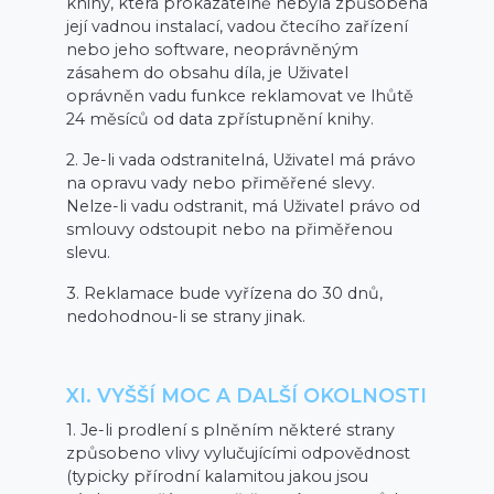
knihy, která prokazatelně nebyla způsobena
její vadnou instalací, vadou čtecího zařízení
nebo jeho software, neoprávněným
zásahem do obsahu díla, je Uživatel
oprávněn vadu funkce reklamovat ve lhůtě
24 měsíců od data zpřístupnění knihy.
2. Je-li vada odstranitelná, Uživatel má právo
na opravu vady nebo přiměřené slevy.
Nelze-li vadu odstranit, má Uživatel právo od
smlouvy odstoupit nebo na přiměřenou
slevu.
3. Reklamace bude vyřízena do 30 dnů,
nedohodnou-li se strany jinak.
XI. VYŠŠÍ MOC A DALŠÍ OKOLNOSTI
1. Je-li prodlení s plněním některé strany
způsobeno vlivy vylučujícími odpovědnost
(typicky přírodní kalamitou jakou jsou