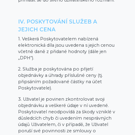
přihlásit se do svého uživatelského rozhraní.
IV. POSKYTOVÁNÍ SLUŽEB A
JEJICH CENA
1. Veškerá Poskytovatelem nabízená
elektronická díla jsou uvedena s jejich cenou
včetně daně z přidané hodnoty (dále jen
„DPH“).
2. Služba je poskytována po přijetí
objednávky a úhrady příslušné ceny (tj.
připsáním požadované částky na účet
Poskytovatele).
3. Uživatel je povinen zkontrolovat svoji
objednávku a veškeré údaje v ní uvedené.
Poskytovatel neodpovídá za škody vzniklé v
důsledcích chyb či uvedením nesprávných
údajů Uživatelem, či v případě, že Uživatel
poruší své povinnosti ze smlouvy o