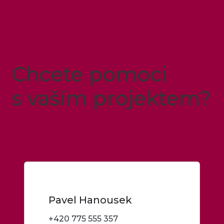
Chcete pomoci
s vaším projektem?
Stačí se mi ozvat
Pavel Hanousek
+420 775 555 357