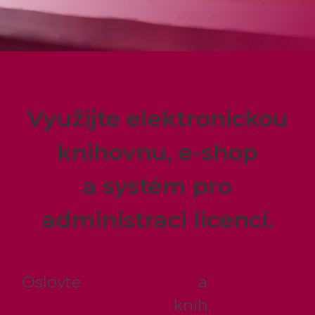
Využijte elektronickou
knihovnu, e-shop
a systém pro
administraci licencí.
Oslovte
nové čtenáře
a
navyšte si
prodeje
knih.