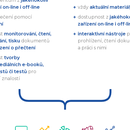
entům z
jakéhokoliv
 on-line i off-line
vždy
aktuální materiál
ečení pomocí
dostupnost z
jakéhoko
ní
zařízení on-line i off-l
st
monitorování, čtení,
interaktivní nástroje
p
ní, tisku
dokumentů
prohlížení, čtení do
zení o přečtení
a práci s nimi
st
tvorby
ediálních e-booků,
stů či testů
pro
 znalostí