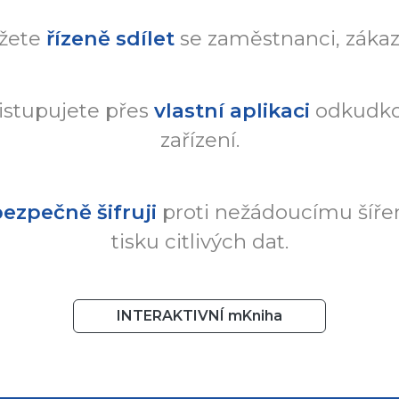
žete
řízeně sdílet
se zaměstnanci, zákazn
istupujete přes
vlastní aplikaci
odkudkol
zařízení.
ezpečně šifruji
proti nežádoucímu šířen
tisku citlivých dat.
INTERAKTIVNÍ mKniha