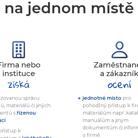
na jednom místě
Firma nebo
Zaměstnan
instituce
a zákazní
lizovanou správu
jednotné místo
pro
ů, materiálů či jiných
pohodlný přístup k f
entů s
řízenou
materiálům např. kat
ucí
manuálům a jiným
dokumentům či infor
přístup k
o firmě