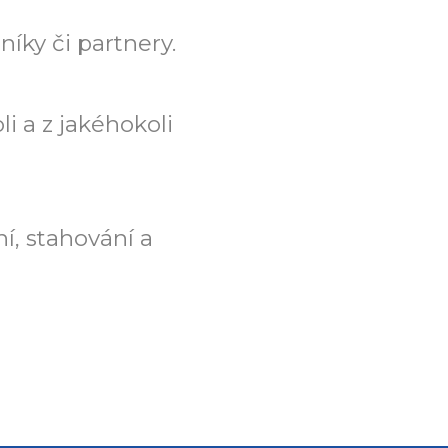
íky či partnery.
i a z jakéhokoli
í, stahování a