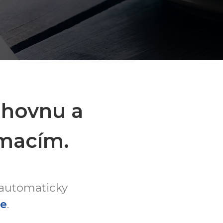
ihovnu a
rmacím.
 automaticky
ne
.