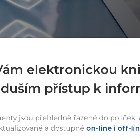
Vám elektronickou kn
duším přístup k info
nty jsou přehledně řazené do poliček,
ktualizované a dostupné
on-line i off-li