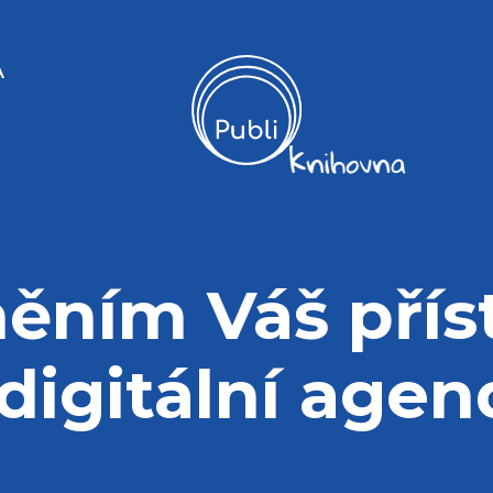
A
ěním Váš přís
 digitální agen