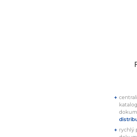
centra
katalog
dokum
distrib
rychlý 