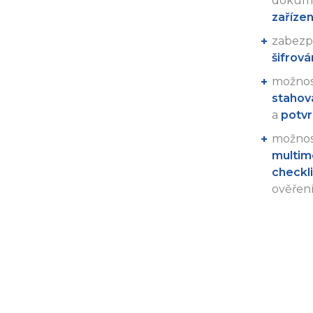
dokum
zařízení
zabezp
šifrová
možno
stahová
a
potvr
možno
multim
checkli
ověření