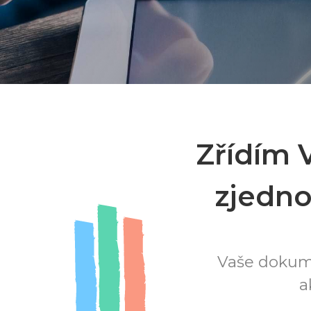
Zřídím 
zjedno
Vaše dokume
a