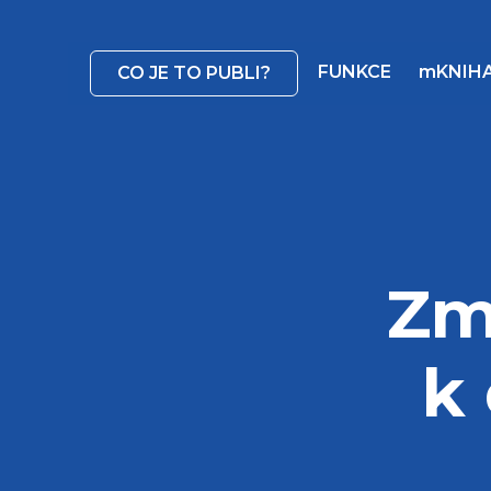
FUNKCE
mKNIH
CO JE TO PUBLI?
Zm
k