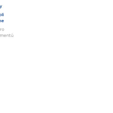
y
li
ine
ro
kumentů