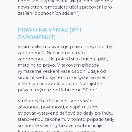
nebo účelů zpracování. (Např. odhlášením z
newsletteru omezujete účel zpracování pro
zasílání obchodních sdělení.)
PRÁVO NA VÝMAZ (BÝT
ZAPOMENUT)
Vaším dalším právem je právo na výmaz (být
zapomenut). Nechceme na vás
zapomenout, ale pokud si to budete přát,
máte na to právo. V takovém případě
vymažeme veškeré vaše osobní údaje od
sebe ze svého systému i ze systému všech
dílčích zpracovatelů a záloh. Na zajištění
práva na výmaz potřebujeme 90 dní.
V některých případech jsme vázáni
zákonnou povinností, a např. musím
evidovat vystavené daňové doklady po lhůtu
stanovenou zákonem. V tomto případě tedy
smažeme všechny takové osobní údaje,
které nejsou vázány jiným zákonem.