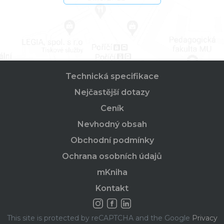
Technická specifikace
Nejčastější dotazy
Ceník
Nevhodný obsah
Obchodní podmínky
Ochrana osobních údajů
mKniha
Kontakt
This site is protected by reCAPTCHA and the Google
Privacy