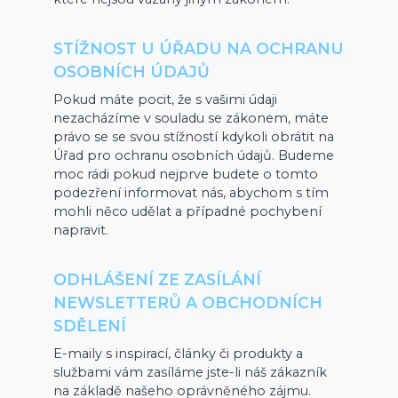
STÍŽNOST U ÚŘADU NA OCHRANU
OSOBNÍCH ÚDAJŮ
Pokud máte pocit, že s vašimi údaji
nezacházíme v souladu se zákonem, máte
právo se se svou stížností kdykoli obrátit na
Úřad pro ochranu osobních údajů. Budeme
moc rádi pokud nejprve budete o tomto
podezření informovat nás, abychom s tím
mohli něco udělat a případné pochybení
napravit.
ODHLÁŠENÍ ZE ZASÍLÁNÍ
NEWSLETTERŮ A OBCHODNÍCH
SDĚLENÍ
E-maily s inspirací, články či produkty a
službami vám zasíláme jste-li náš zákazník
na základě našeho oprávněného zájmu.