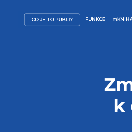
FUNKCE
mKNIH
CO JE TO PUBLI?
Zm
k