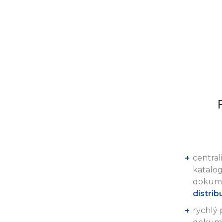
centra
katalog
dokum
distrib
rychlý 