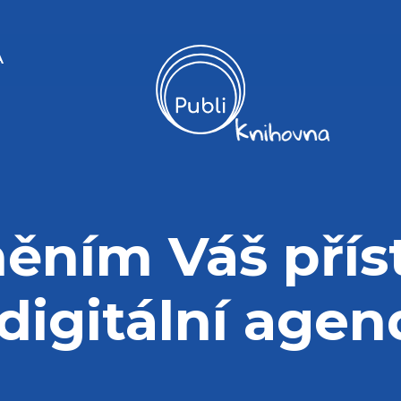
A
ěním Váš přís
 digitální agen