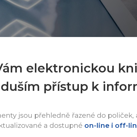
Vám elektronickou kn
duším přístup k info
nty jsou přehledně řazené do poliček,
ktualizované a dostupné
on-line i off-li