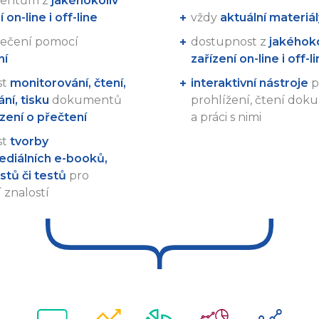
entům z
jakéhokoliv
 on-line i off-line
vždy
aktuální materiál
ečení pomocí
dostupnost z
jakéhoko
ní
zařízení on-line i off-l
st
monitorování, čtení,
interaktivní nástroje
p
ní, tisku
dokumentů
prohlížení, čtení do
zení o přečtení
a práci s nimi
st
tvorby
ediálních e-booků,
stů či testů
pro
 znalostí