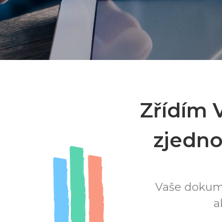
Zřídím 
zjedno
Vaše dokume
a