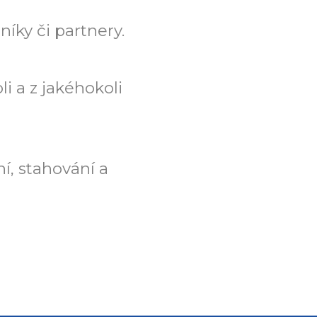
íky či partnery.
i a z jakéhokoli
í, stahování a