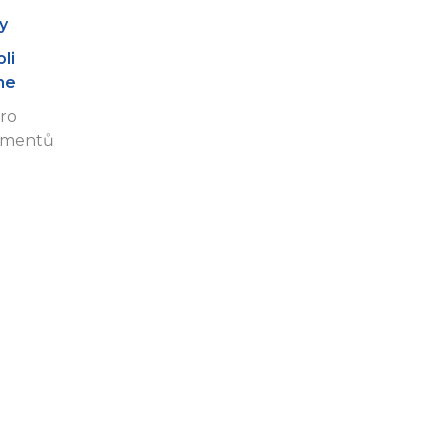
y
li
ine
ro
kumentů