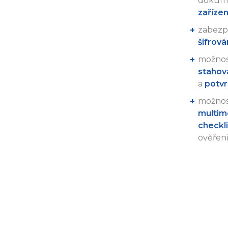
dokum
zařízení
zabezp
šifrová
možno
stahová
a
potvr
možno
multim
checkli
ověření