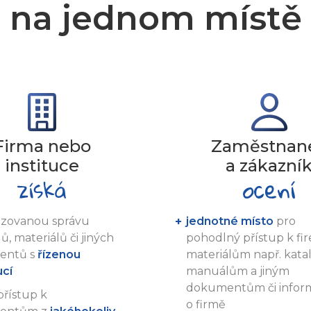
na jednom místě
Firma nebo
Zaměstnan
instituce
a zákazní
lizovanou správu
jednotné místo
pro
ů, materiálů či jiných
pohodlný přístup k f
entů s
řízenou
materiálům např. kat
ucí
manuálům a jiným
dokumentům či infor
přístup k
o firmě