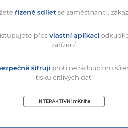
žete
řízeně sdílet
se zaměstnanci, zákazn
istupujete přes
vlastní aplikaci
odkudkol
zařízení.
ezpečně šifruji
proti nežádoucímu šířen
tisku citlivých dat.
INTERAKTIVNÍ mKniha