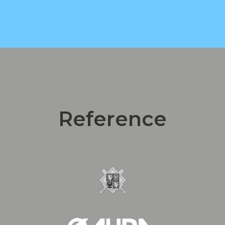
0
otevřených knih ročně
Reference