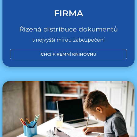
FIRMA
Řízená distribuce dokumentů
s nejvyšší mírou zabezpečení
CHCI FIREMNÍ KNIHOVNU