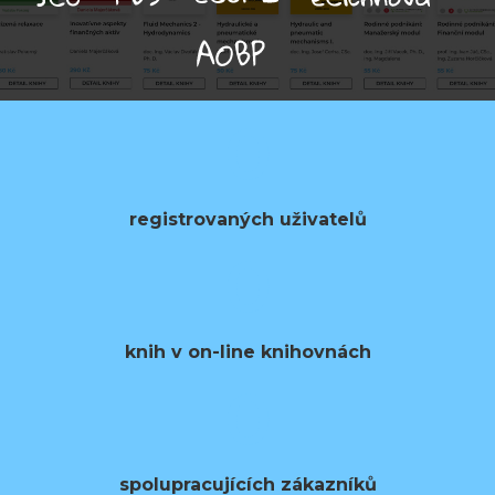
0
registrovaných uživatelů
0
knih v on-line knihovnách
0
spolupracujících zákazníků