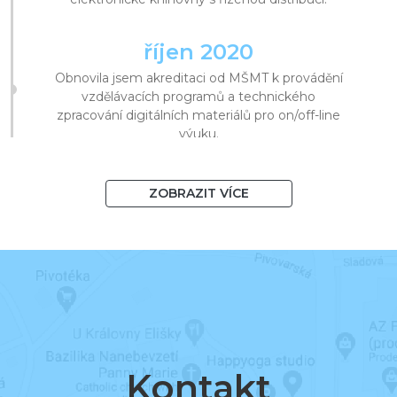
říjen 2020
Obnovila jsem akreditaci od MŠMT k provádění
vzdělávacích programů a technického
zpracování digitálních materiálů pro on/off-line
výuku.
srpen 2020
ZOBRAZIT VÍCE
Překročila jsem 1 000 knih v systému
a 10 000 registrovaných uživatelů.
březen 2020
Začala jsem podporovat distanční vzdělávání a
v krátké době znásobila návštěvy v knihovnách.
Kontakt
listopad 2019