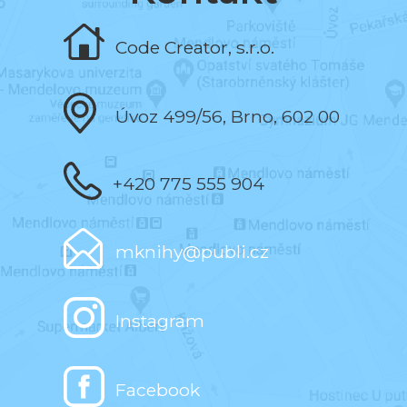
Naprogramovala jsem editor knih a editor
testů.
Code Creator, s.r.o.
září 2019
Vytvořila jsem aplikace pro počítače.
Úvoz 499/56, Brno, 602 00
červen 2019
+420 775 555 904
Dostala jsem medaili ke 100 výročí MUNI.
mknihy@publi.cz
únor 2019
5 000 registrovaných uživatelů.
Instagram
červen 2017
Facebook
Prvních 500 knih.