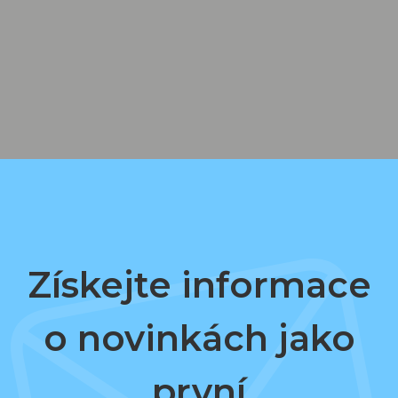
Získejte informace
o novinkách jako
první