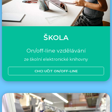
ŠKOLA
On/off-line vzdělávání
ze školní elektronické knihovny
CHCI UČIT ON/OFF-LINE