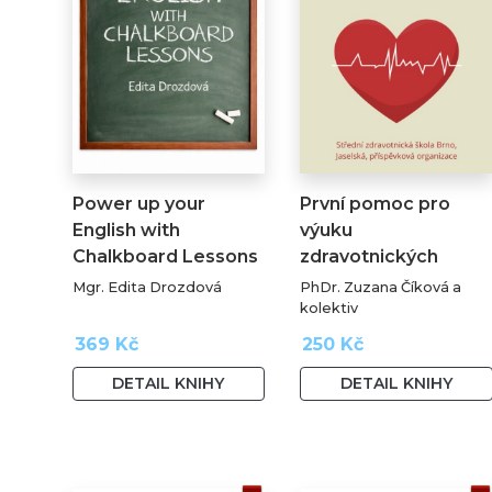
Power up your
První pomoc pro
English with
výuku
Chalkboard Lessons
zdravotnických
oborů
Mgr. Edita Drozdová
PhDr. Zuzana Číková a
kolektiv
369 Kč
250 Kč
DETAIL KNIHY
DETAIL KNIHY