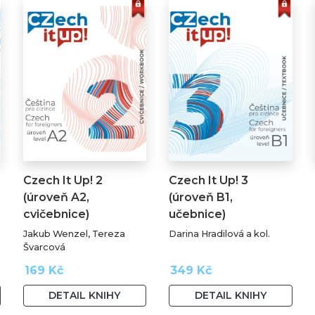
Czech It Up! 2
Czech It Up! 3
(úroveň A2,
(úroveň B1,
cvičebnice)
učebnice)
Jakub Wenzel, Tereza
Darina Hradilová a kol.
Švarcová
169 Kč
349 Kč
DETAIL KNIHY
DETAIL KNIHY