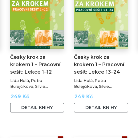
Česky krok za
Česky krok za
krokem 1 – Pracovní
krokem 1 – Pracovní
sešit: Lekce 1–12
sešit: Lekce 13–24
Lída Holá, Petra
Lída Holá, Petra
Bulejčíková, Silvie
Bulejčíková, Silvie
Převrátilová
Převrátilová
249 Kč
249 Kč
DETAIL KNIHY
DETAIL KNIHY