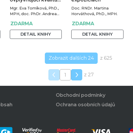
Mgr. Eva Tomíková, PhD.,
Doc. RNDr. Martina
MPH, doc. PhDr. Andrea
Horváthová, PhD., MPH.
Botíková, PhD., MPH, univ.
ZDARMA
ZDARMA
prof.
DETAIL KNIHY
DETAIL KNIHY
Zobrazit dalších 24
z 625
z 27
Obchodní podmínky
obsah
Ochrana osobních údajů