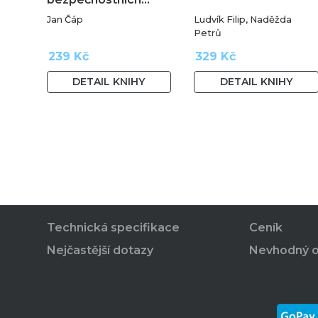
Jan Čáp
Ludvík Filip, Naděžda
Petrů
239 Kč
329 Kč
DETAIL KNIHY
DETAIL KNIHY
Technická specifikace
Ceník
Nejčastější dotazy
Nevhodný 