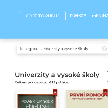
FUNKCE
mKNIH
CO JE TO PUBLI?
Kategorie:
Univerzity a vysoké školy
Celkem je k dispozici
625
publikací