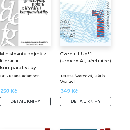
Minislovník pojmů z
Czech It Up! 1
literární
(úroveň A1, učebnice)
komparatistiky
Dr. Zuzana Adamson
Tereza Švarcová, Jakub
Wenzel
250 Kč
349 Kč
DETAIL KNIHY
DETAIL KNIHY