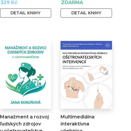
329 Kč
ZDARMA
DETAIL KNIHY
DETAIL KNIHY
Manažment a rozvoj
Multimediálna
ľudských zdrojov
interaktívna
v ošetrovateľstve
učebnica