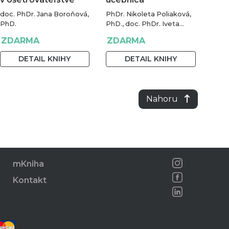
ošetrovateľských…
doc. PhDr. Jana Boroňová,
PhDr. Nikoleta Poliaková,
PhD.
PhD., doc. PhDr. Iveta
Matišáková, PhD., PhDr.
ZDARMA
ZDARMA
Michaela Bobkowska,
PhD., PhDr. Anna
DETAIL KNIHY
DETAIL KNIHY
Litvínová, PhD., Mgr.
Gabriela Šulyová, PhDr.
Zuzana Micháliková, PhDr.
Katarína Gerlichová, PhD.
Nahoru
a doc. PhDr. Ľubica
Ilievová, PhD.
mKniha
Kontakt