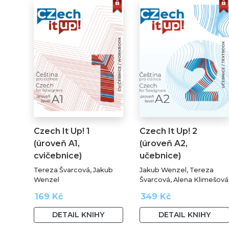
Czech It Up! 1
Czech It Up! 2
(úroveň A1,
(úroveň A2,
cvičebnice)
učebnice)
Tereza Švarcová, Jakub
Jakub Wenzel, Tereza
Wenzel
Švarcová, Alena Klimešová
169 Kč
349 Kč
DETAIL KNIHY
DETAIL KNIHY