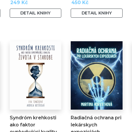
249 Kč
450 Kč
DETAIL KNIHY
DETAIL KNIHY
Syndróm krehkosti
Radiačná ochrana pri
ako faktor
lekárskych
ovplyvňujúci kvalitu…
expozíciách