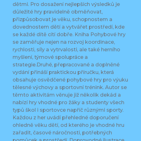
dětmi. Pro dosažení nejlepších výsledků je
důležité hry pravidelně obměňovat,
přizpůsobovat je věku, schopnostem a
dovednostem dětí a vytvářet prostředí, kde
se každé dítě cítí dobře. Kniha Pohybové hry
se zaměřuje nejen na rozvoj koordinace,
rychlosti, síly a vytrvalosti, ale také herního
myšlení, týmové spolupráce a
strategie.Druhé, přepracované a doplněné
vydání přináší praktickou příručku, která
obsahuje osvědčené pohybové hry pro výuku
tělesné výchovy a sportovní trénink. Autor se
těmto aktivitám věnuje již několik dekád a
nabízí hry vhodné pro žáky a studenty všech
typů škol i sportovce napříč různými sporty.
Každou z her uvádí přehledné doporučení
ohledně věku dětí, od kterého je vhodné hru
zařadit, časové náročnosti, potřebných
pomůcek a prostředí. Doprovodné ilustrace