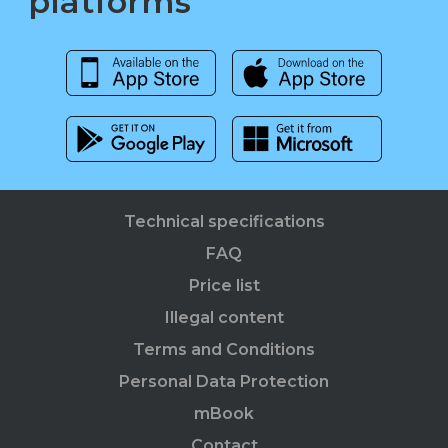
platforms
Technical specifications
FAQ
Price list
Illegal content
Terms and Conditions
Personal Data Protection
mBook
Contact