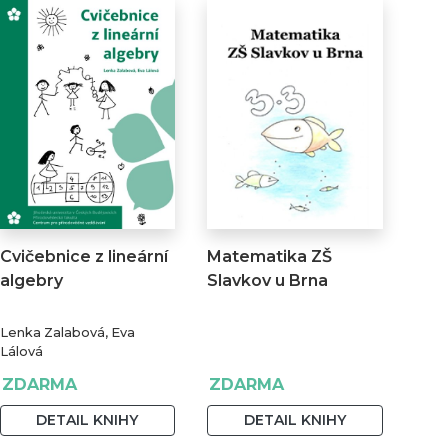
Cvičebnice z lineární
Matematika ZŠ
algebry
Slavkov u Brna
Lenka Zalabová, Eva
Lálová
ZDARMA
ZDARMA
DETAIL KNIHY
DETAIL KNIHY