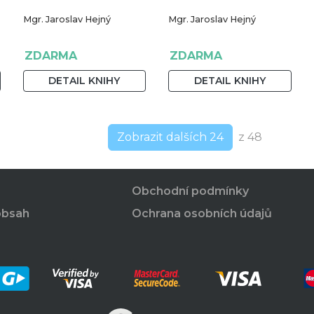
Mgr. Jaroslav Hejný
Mgr. Jaroslav Hejný
ZDARMA
ZDARMA
DETAIL KNIHY
DETAIL KNIHY
Zobrazit dalších 24
z 48
Obchodní podmínky
obsah
Ochrana osobních údajů