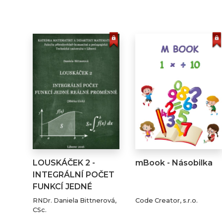
LOUSKÁČEK 2 -
mBook - Násobilka
INTEGRÁLNÍ POČET
FUNKCÍ JEDNÉ
REÁLNÉ…
RNDr. Daniela Bittnerová,
Code Creator, s.r.o.
CSc.