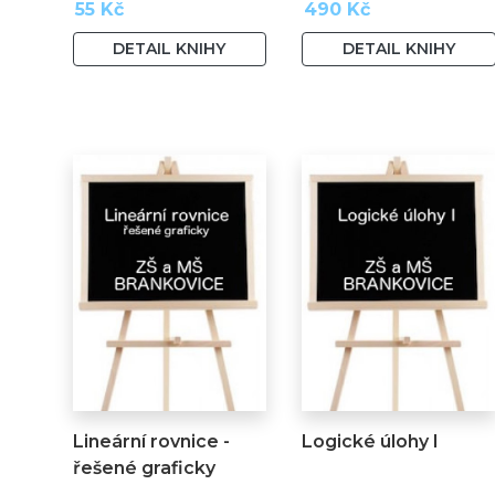
55 Kč
490 Kč
DETAIL KNIHY
DETAIL KNIHY
Lineární rovnice -
Logické úlohy I
řešené graficky