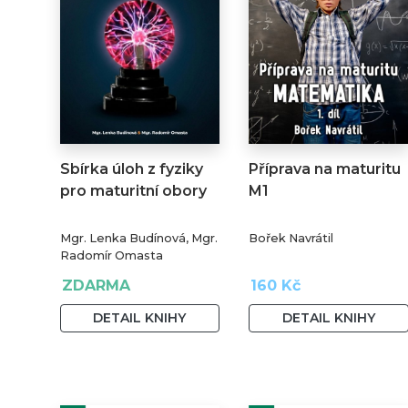
Sbírka úloh z fyziky
Příprava na maturitu
pro maturitní obory
M1
Mgr. Lenka Budínová, Mgr.
Bořek Navrátil
Radomír Omasta
ZDARMA
160 Kč
DETAIL KNIHY
DETAIL KNIHY