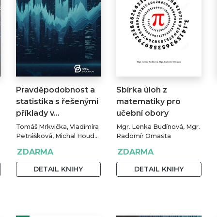
Pravděpodobnost a
Sbírka úloh z
statistika s řešenými
matematiky pro
příklady v…
učební obory
Tomáš Mrkvička, Vladimíra
Mgr. Lenka Budínová, Mgr.
Petrášková, Michal Houda,
Radomír Omasta
Jan Fiala
ZDARMA
ZDARMA
DETAIL KNIHY
DETAIL KNIHY