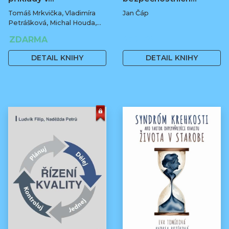
Tomáš Mrkvička, Vladimíra
Jan Čáp
Petrášková, Michal Houda,
Jan Fiala
ZDARMA
239 Kč
DETAIL KNIHY
DETAIL KNIHY