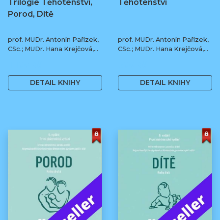
Trilogie Těhotenství,
Těhotenství
Porod, Dítě
prof. MUDr. Antonín Pařízek,
prof. MUDr. Antonín Pařízek,
CSc.; MUDr. Hana Krejčová,
CSc.; MUDr. Hana Krejčová,
Ph.D.; MUDr. Milena
Ph.D.; prof. MUDr. Tomáš
1 190 Kč
590 Kč
Dokoupilová; prof. MUDr.
Honzík, Ph.D. a kol.
Tomáš Honzík, Ph.D. a kol.
DETAIL KNIHY
DETAIL KNIHY