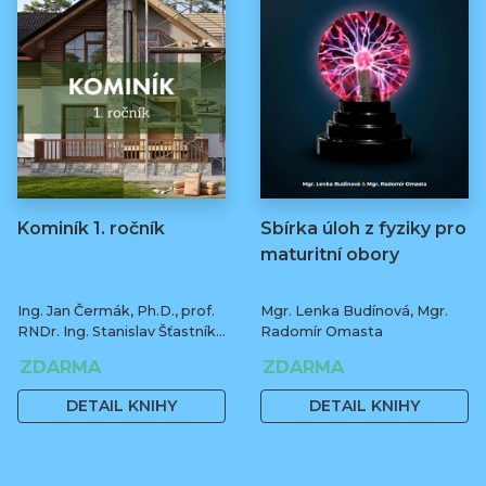
Kominík 1. ročník
Sbírka úloh z fyziky pro
maturitní obory
Ing. Jan Čermák, Ph.D., prof.
Mgr. Lenka Budínová, Mgr.
RNDr. Ing. Stanislav Šťastník,
Radomír Omasta
CSc., Ph.D.
ZDARMA
ZDARMA
DETAIL KNIHY
DETAIL KNIHY