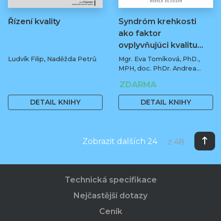
Řízení kvality
Syndróm krehkosti
ako faktor
ovplyvňujúci kvalitu…
Ludvík Filip, Naděžda Petrů
Mgr. Eva Tomíková, PhD.,
MPH, doc. PhDr. Andrea
Botíková, PhD., MPH, univ.
329 Kč
ZDARMA
prof.
DETAIL KNIHY
DETAIL KNIHY
Zobrazit dalších 24
z 48
Technická specifikace
Nejčastější dotazy
Ceník