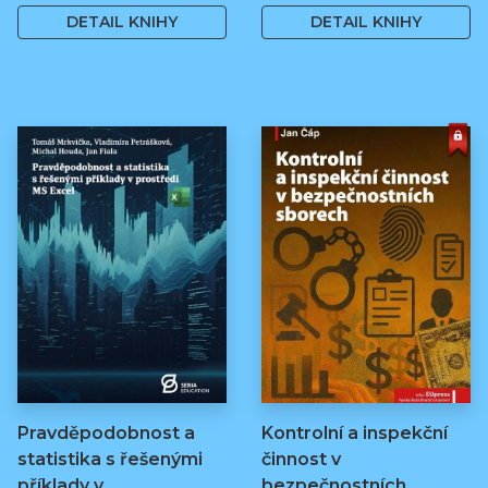
DETAIL KNIHY
DETAIL KNIHY
Pravděpodobnost a
Kontrolní a inspekční
statistika s řešenými
činnost v
příklady v…
bezpečnostních…