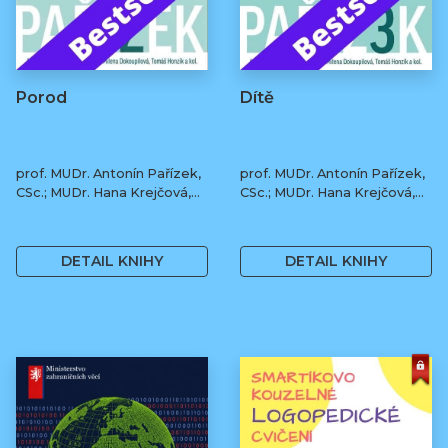
Porod
Dítě
prof. MUDr. Antonín Pařízek,
prof. MUDr. Antonín Pařízek,
CSc.; MUDr. Hana Krejčová,
CSc.; MUDr. Hana Krejčová,
Ph.D.; MUDr. Milena
Ph.D.; MUDr. Milena
490 Kč
490 Kč
Dokoupilová; prof. MUDr.
Dokoupilová; prof. MUDr.
Tomáš Honzík, Ph.D. a kol.
Tomáš Honzík, Ph.D. a kol.
DETAIL KNIHY
DETAIL KNIHY