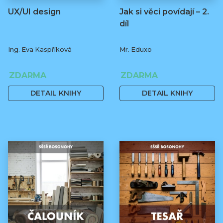
UX/UI design
Jak si věci povídají – 2.
díl
Ing. Eva Kaspříková
Mr. Eduxo
ZDARMA
ZDARMA
DETAIL KNIHY
DETAIL KNIHY