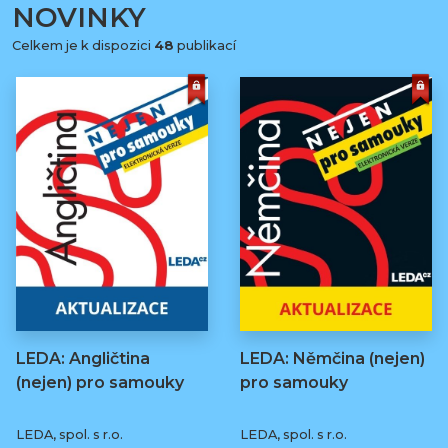
NOVINKY
Celkem je k dispozici
48
publikací
LEDA: Angličtina
LEDA: Němčina (nejen)
(nejen) pro samouky
pro samouky
LEDA, spol. s r.o.
LEDA, spol. s r.o.