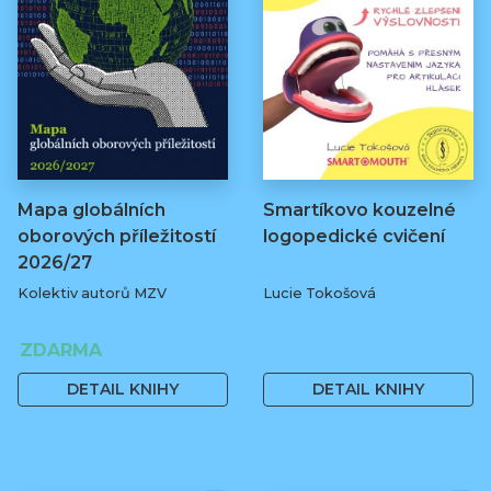
Mapa globálních
Smartíkovo kouzelné
oborových příležitostí
logopedické cvičení
2026/27
Kolektiv autorů MZV
Lucie Tokošová
ZDARMA
580 Kč
DETAIL KNIHY
DETAIL KNIHY