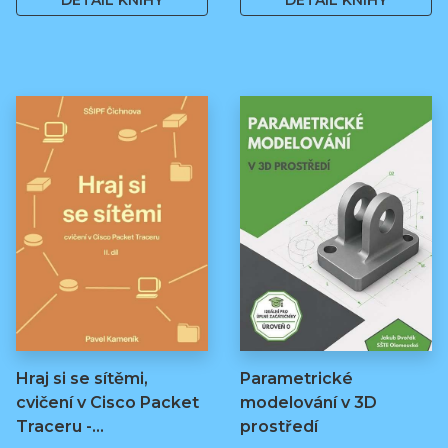
DETAIL KNIHY
DETAIL KNIHY
Hraj si se sítěmi,
Parametrické
cvičení v Cisco Packet
modelování v 3D
Traceru -…
prostředí