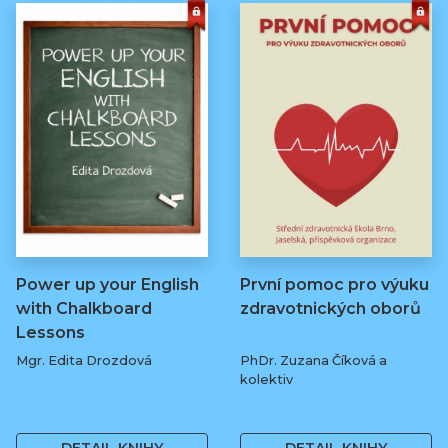
Power up your English
První pomoc pro výuku
with Chalkboard
zdravotnických oborů
Lessons
Mgr. Edita Drozdová
PhDr. Zuzana Číková a
kolektiv
369 Kč
250 Kč