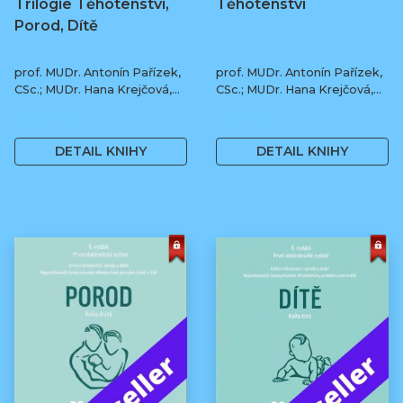
Trilogie Těhotenství,
Těhotenství
Porod, Dítě
prof. MUDr. Antonín Pařízek,
prof. MUDr. Antonín Pařízek,
CSc.; MUDr. Hana Krejčová,
CSc.; MUDr. Hana Krejčová,
Ph.D.; MUDr. Milena
Ph.D.; prof. MUDr. Tomáš
1 190 Kč
590 Kč
Dokoupilová; prof. MUDr.
Honzík, Ph.D. a kol.
Tomáš Honzík, Ph.D. a kol.
DETAIL KNIHY
DETAIL KNIHY