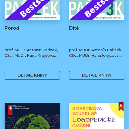
Porod
Dítě
prof. MUDr. Antonín Pařízek,
prof. MUDr. Antonín Pařízek,
CSc.; MUDr. Hana Krejčová,
CSc.; MUDr. Hana Krejčová,
Ph.D.; MUDr. Milena
Ph.D.; MUDr. Milena
490 Kč
490 Kč
Dokoupilová; prof. MUDr.
Dokoupilová; prof. MUDr.
Tomáš Honzík, Ph.D. a kol.
Tomáš Honzík, Ph.D. a kol.
DETAIL KNIHY
DETAIL KNIHY