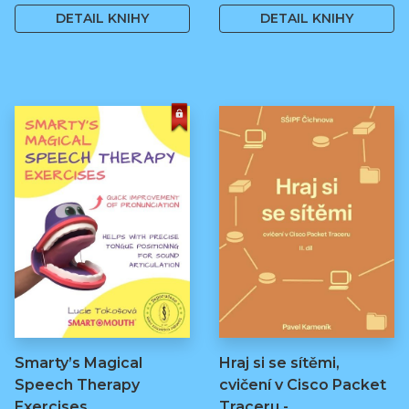
DETAIL KNIHY
DETAIL KNIHY
Smarty’s Magical
Hraj si se sítěmi,
Speech Therapy
cvičení v Cisco Packet
Exercises
Traceru -…