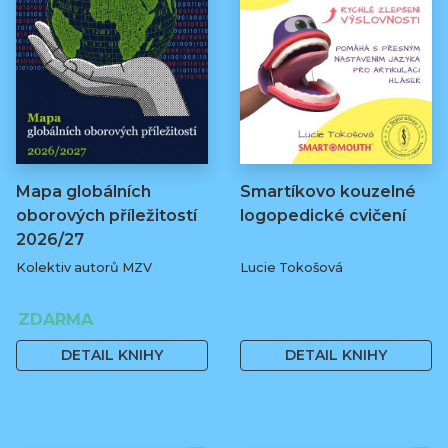
Mapa globálních
Smartíkovo kouzelné
oborových příležitostí
logopedické cvičení
2026/27
Kolektiv autorů MZV
Lucie Tokošová
ZDARMA
580 Kč
DETAIL KNIHY
DETAIL KNIHY