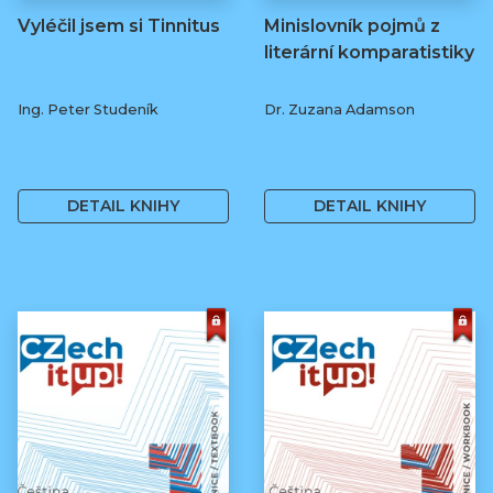
Vyléčil jsem si Tinnitus
Minislovník pojmů z
literární komparatistiky
Ing. Peter Studeník
Dr. Zuzana Adamson
279 Kč
250 Kč
DETAIL KNIHY
DETAIL KNIHY