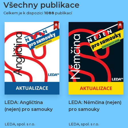
Všechny publikace
Celkem je k dispozici
1088
publikací
LEDA: Angličtina
LEDA: Němčina (nejen)
(nejen) pro samouky
pro samouky
LEDA, spol. s r.o.
LEDA, spol. s r.o.