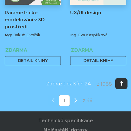
Parametrické
UX/UI design
modelování v 3D
prostředí
Mgr. Jakub Dvořák
Ing. Eva Kaspříková
ZDARMA
ZDARMA
DETAIL KNIHY
DETAIL KNIHY
Zobrazit dalších 24
z 1088
z 46
Technická specifikace
Nejčastější dotazy